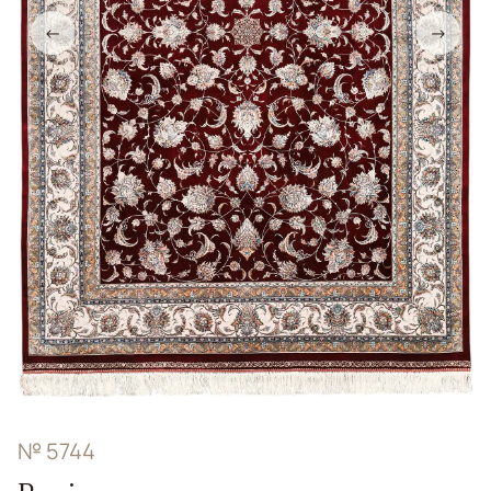
←
→
№ 5744