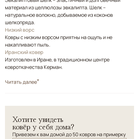
Эвкалиптовый шёлк – эластичный и долговечный
материал из целлюлозы эвкалипта. Шелк –
натуральное волокно, добываемое из коконов
шелкопряда.
Низкий ворс
Ковры с низким ворсом приятны на ощупь и не
накапливают пыль.
Иранский ковер
Изготовлен в Иране, в традиционном центре
ковроткачества Керман.
Стиль
Читать далее
Классические
Цвета
Красный/Бордовый
Узоры
Растительный
Эта коллекция персидских ковров изготовлена в
Хотите увидеть
Иране, в традиционном центре ковроткачества
ковёр у себя дома?
Керман. Производство осуществляется на
современном высокотехнологичном станке, что
Привезем к вам домой до 50 ковров на примерку