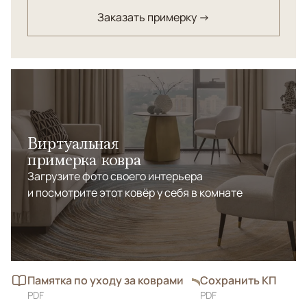
обеспечивает повышенную плотность и точность
Заказать примерку →
узора. Важную роль играет ручной труд: бахрома и
окантовка выполняются вручную из натурального
шёлка. Завершает процесс профессиональная ручная
мойка, раскрывающая глубину красок. Коллекция
сочетает технологичность и традиционное
мастерство персидских ремесленников.
Виртуальная
примерка ковра
Загрузите фото своего интерьера
и посмотрите этот ковёр у себя в комнате
Памятка по уходу за коврами
Сохранить КП
PDF
PDF