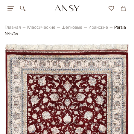
Главная
Классические
Шелковые
Иранские
Persia
№5744