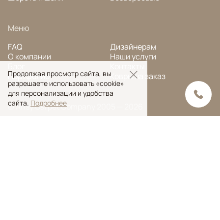
Меню
FAQ
Дизайнерам
О компании
Наши услуги
Блог
Контакты
Продолжая просмотр сайта, вы
Портфолио
Ковры на заказ
разрешаете использовать «cookie»
для персонализации и удобства
сайта.
Подробнее
© Ansy Carpet Company 2005 — 2026
Политика конфиденциальности
Поиск ковра
Поиск