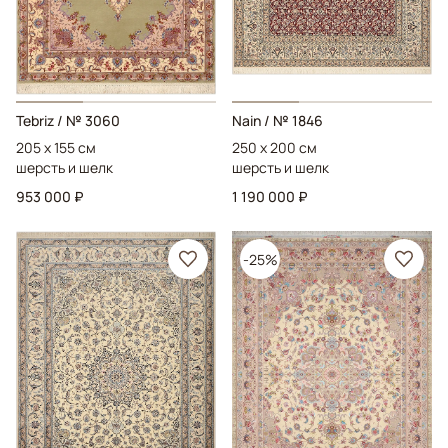
Tebriz
/ № 3060
Nain
/ № 1846
205 x 155 см
250 x 200 см
шерсть и шелк
шерсть и шелк
953 000 ₽
1 190 000 ₽
-25%