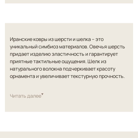
Иранские ковры из шерсти и шелка – это
уникальный симбиоз материалов. Овечья шерсть
придает изделию эластичность и гарантирует
приятные тактильные ощущения. Шелк из
натурального волокна подчеркивает красоту
орнамента и увеличивает текстурную прочность.
Купить элитные ковры из шерсти и шелка,
сотканные лучшими иранскими мастерами можно
Читать далее
в интернет-магазине компании ANSY Carpet
Company. В ассортименте квадратные,
прямоугольные, круглые или овальные полотна в
различном цветовом исполнении. Орнамент –
классический. Выполнен в соответствии с
вековыми традициями персидского