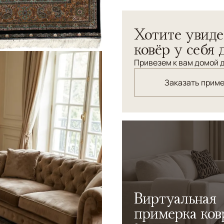
Эта коллекция персидских
Хотите увиде
ковроткачества Керман. 
высокотехнологичном стан
ковёр у себя 
узора. Важную роль играет
Привезем к вам домой д
вручную из натурального 
мойка, раскрывающая глуб
Заказать прим
традиционное мастерство
Виртуальная
примерка ков