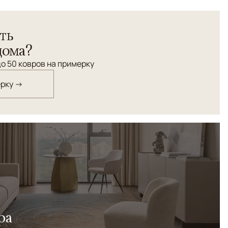
 ковров изготовлена в Иране, в традиционном центре
ть
Производство осуществляется на современном
ке, что обеспечивает повышенную плотность и точность
дома?
 ручной труд: бахрома и окантовка выполняются
о 50 ковров на примерку
шёлка. Завершает процесс профессиональная ручная
ину красок. Коллекция сочетает технологичность и
ерку →
 персидских ремесленников.
ра