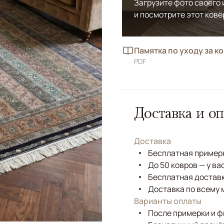
Загрузите фото своего
и посмотрите этот ковё
Памятка по уходу за к
PDF
Доставка и оп
Доставка
Бесплатная примерк
До 50 ковров — у ва
Бесплатная доставк
Доставка по всему 
Варианты оплаты
После примерки и 