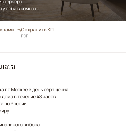
 интерьера
р у себя в комнате
оврами
Сохранить КП
PDF
лата
а по Москве в день обращения
с дома в течение 48 часов
а по России
миру
финального выбора