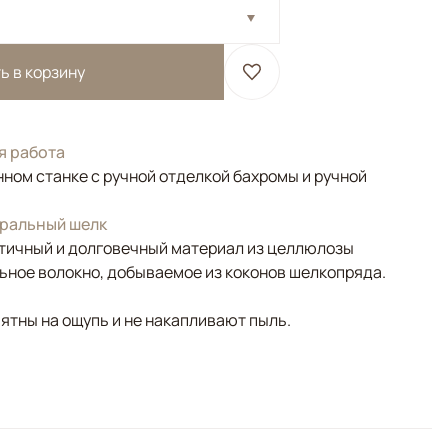
ь в корзину
я работа
ном станке с ручной отделкой бахромы и ручной
уральный шелк
тичный и долговечный материал из целлюлозы
льное волокно, добываемое из коконов шелкопряда.
ятны на ощупь и не накапливают пыль.
Синий, Мультиколор
етрический