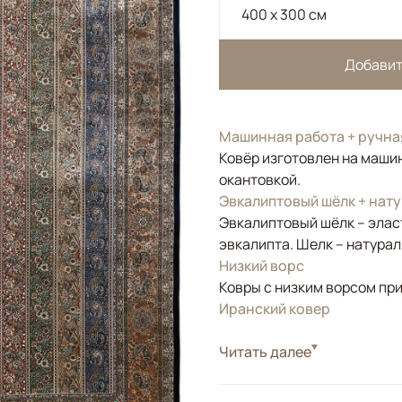
400 x 300 см
Добавит
Машинная работа + ручна
Ковёр изготовлен на машин
окантовкой.
Эвкалиптовый шёлк + нат
Эвкалиптовый шёлк – элас
эвкалипта. Шелк – натура
Низкий ворс
Ковры с низким ворсом при
Иранский ковер
Стиль
Читать далее
Классические
Цвета
Красный/Бордовый, 
Узоры
Растительный, Геом