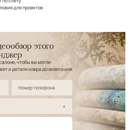
 по счёту
ловия для проектов
еообзор этого
енджер
салоне, чтобы вы могли
вет и детали ковра до визита или