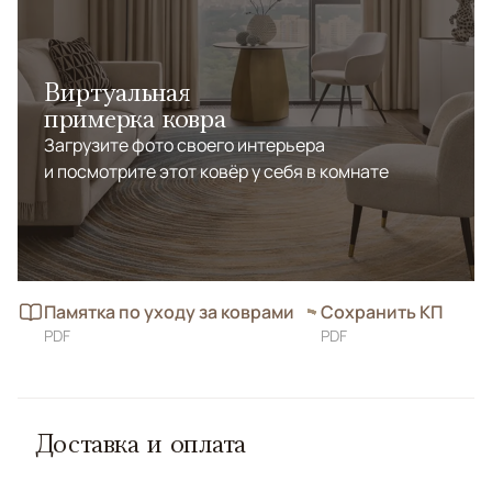
мойка, раскрывающая глубину красок. Коллекция
сочетает технологичность и традиционное
мастерство персидских ремесленников.
Виртуальная
примерка ковра
Загрузите фото своего интерьера
и посмотрите этот ковёр у себя в комнате
Памятка по уходу за коврами
Сохранить КП
PDF
PDF
Доставка и оплата