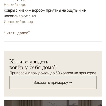
Низкий ворс
Ковры с низким ворсом приятны на ощупь и не
накапливают пыль.
Иранский ковер
Стиль
Читать далее
Классические
Белый/Сливочный, Бежевый, Золотой, Голубой,
Цвета
Бирюзовый, Мультиколор
Узоры
Растительный
Хотите увидеть
Эта коллекция персидских ковров изготовлена в
ковёр у себя дома?
Иране, в традиционном центре ковроткачества
Керман. Производство осуществляется на
Привезем к вам домой до 50 ковров на примерку
современном высокотехнологичном станке, что
Заказать примерку →
обеспечивает повышенную плотность и точность
узора. Важную роль играет ручной труд: бахрома и
окантовка выполняются вручную из натурального
шёлка. Завершает процесс профессиональная ручная