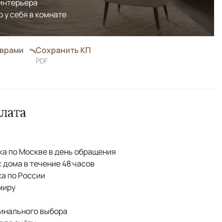
 интерьера
р у себя в комнате
оврами
Сохранить КП
PDF
лата
а по Москве в день обращения
с дома в течение 48 часов
а по России
миру
финального выбора