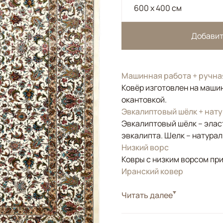
600 x 400 см
Добавит
Машинная работа + ручна
Ковёр изготовлен на машин
окантовкой.
Эвкалиптовый шёлк + нат
Эвкалиптовый шёлк – элас
эвкалипта. Шелк – натура
Низкий ворс
Ковры с низким ворсом при
Иранский ковер
Стиль
Читать далее
Классические
Цвета
Белый/Сливочный, Б
Узоры
Растительный