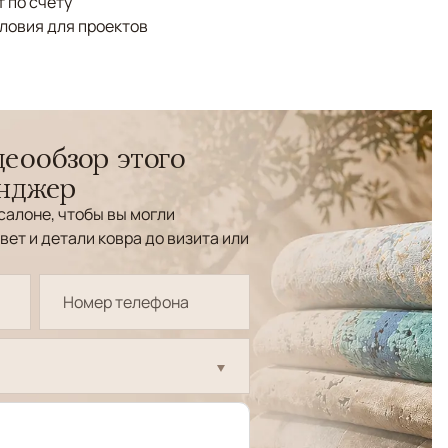
 по счёту
ловия для проектов
еообзор этого
енджер
салоне, чтобы вы могли
вет и детали ковра до визита или