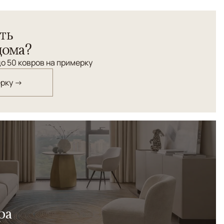
 ковров изготовлена в Иране, в традиционном центре
ть
Производство осуществляется на современном
ке, что обеспечивает повышенную плотность и точность
дома?
 ручной труд: бахрома и окантовка выполняются
о 50 ковров на примерку
шёлка. Завершает процесс профессиональная ручная
ину красок. Коллекция сочетает технологичность и
ерку →
 персидских ремесленников.
ра