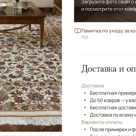
Загрузите фото своего
и посмотрите этот ковё
Памятка по уходу за к
PDF
Доставка и оп
Доставка
Бесплатная примерк
До 50 ковров — у ва
Бесплатная доставк
Доставка по всему 
Варианты оплаты
После примерки и 