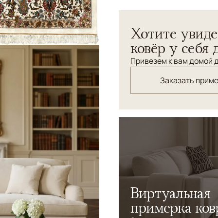
Эта коллекция персидских
Хотите увиде
ковроткачества Керман. 
высокотехнологичном стан
ковёр у себя 
узора. Важную роль играет
Привезем к вам домой д
вручную из натурального 
мойка, раскрывающая глуб
Заказать прим
традиционное мастерство
Виртуальная
примерка ков