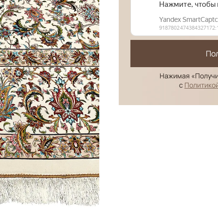
По
Нажимая «Получи
с
Политико