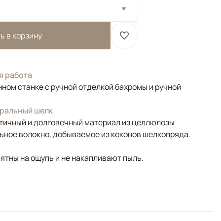
ь в корзину
я работа
ном станке с ручной отделкой бахромы и ручной
уральный шелк
тичный и долговечный материал из целлюлозы
льное волокно, добываемое из коконов шелкопряда.
ятны на ощупь и не накапливают пыль.
ежевый, Золотой, Мультиколор