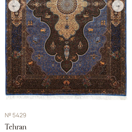
←
→
№ 5429
Tehran