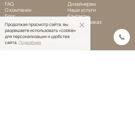
FAQ
Дизайнерам
О компании
Наши услуги
Блог
Контакты
Портфолио
Ковры на заказ
Продолжая просмотр сайта, вы
разрешаете использовать «cookie»
для персонализации и удобства
© Ansy Carpet Company 2005 — 2026
сайта.
Подробнее
Политика конфиденциальности
Поиск ковра
Поиск