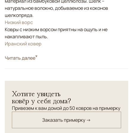
материал из бамбуковой целлюлозы. Шелк –
натуральное волокно, добываемое из коконов
шелкопряда.
Низкий ворс
Ковры с низким ворсом приятны на ощупь и не
накапливают пыль.
Иранский ковер
Стиль
Читать далее
Классические
Цвета
Синий
Узоры
Растительный
Премиальный иранский ковёр из бамбукового и
Хотите увидеть
натурального шелка, с вручную обработанной
ковёр у себя дома?
бахромой и оверлоком. Центральный медальон и
сложный узор подчеркивают его уникальность и
Привезем к вам домой до 50 ковров на примерку
изысканность.
Заказать примерку →