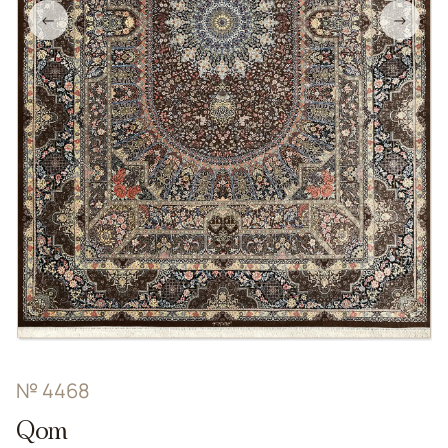
←
→
№ 4468
Qom