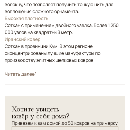
волокну, что позволяет получить тонкую нить для
воплощения сложного орнамента.
Высокая плотность
Соткан с применением двойного узелка. Более 1 250
000 узлов на квадратный метр.
Иранский ковер
Соткан в провинции Кум. В этом регионе
сконцентрированы лучшие мануфактуры по
производству элитных шелковых ковров.
Стиль
Читать далее
Классические
Золотой, Коричневый/Терракотовый,
Цвета
Мультиколор
Узоры
Растительный
Хотите увидеть
Элитный персидский шёлковый ковёр ручной работы
ковёр у себя дома?
от мастерской "Каземи". Изысканная интерпретация
классического рисунка "медальон" со сложным
Привезем к вам домой до 50 ковров на примерку
наложением дополнительных орнаментальных