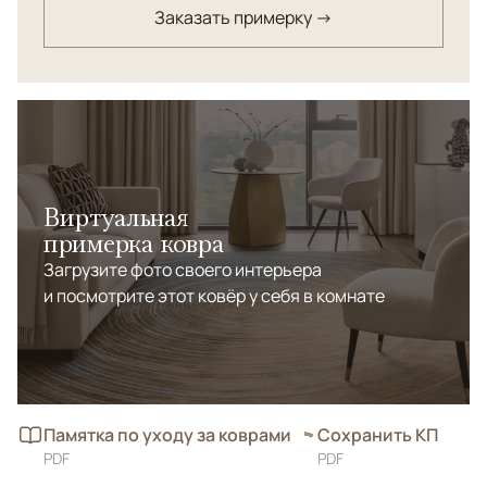
Заказать примерку →
мотивов. Редчайшая цветовая палитра. Ковер
вызывает восхищение своей красотой и мастерством
исполнения.
Виртуальная
примерка ковра
Загрузите фото своего интерьера
и посмотрите этот ковёр у себя в комнате
Памятка по уходу за коврами
Сохранить КП
PDF
PDF