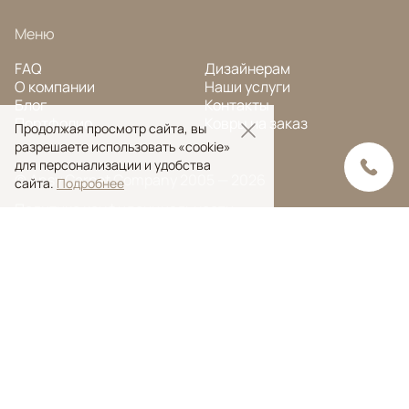
Меню
FAQ
Дизайнерам
О компании
Наши услуги
Блог
Контакты
Портфолио
Ковры на заказ
Продолжая просмотр сайта, вы
разрешаете использовать «cookie»
для персонализации и удобства
© Ansy Carpet Company 2005 — 2026
сайта.
Подробнее
Политика конфиденциальности
Поиск ковра
Поиск