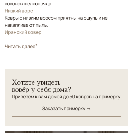
коконов шелкопряда.
Низкий ворс
Ковры с низким ворсом приятны на ощупь и не
накапливают пыль.
Иранский ковер
Стиль
Читать далее
Классические
Цвета
Белый/Сливочный, Бежевый
Узоры
Растительный
Эта коллекция персидских ковров изготовлена в
Хотите увидеть
Иране, в традиционном центре ковроткачества
ковёр у себя дома?
Керман. Производство осуществляется на
современном высокотехнологичном станке, что
Привезем к вам домой до 50 ковров на примерку
обеспечивает повышенную плотность и точность
Заказать примерку →
узора. Важную роль играет ручной труд: бахрома и
окантовка выполняются вручную из натурального
шёлка. Завершает процесс профессиональная ручная
мойка, раскрывающая глубину красок. Коллекция