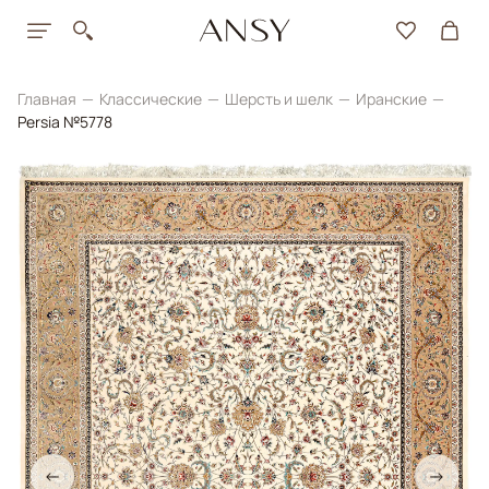
Главная
Классические
Шерсть и шелк
Иранские
Persia №5778
←
→