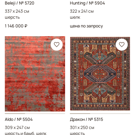
Beleji
/ № 5720
Hunting
/ № 5904
337 x 243 см
322 x 241 см
шерсть
шелк
1 146 000 ₽
цена по запросу
Aldo
/ № 5504
Дракон
/ № 5315
309 x 247 см
301 x 250 см
шерсть и бамб. шелк
шерсть