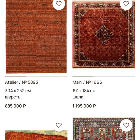
Atelier
/ № 5893
Mahi
/ № 1666
304 x 252 см
191 x 184 см
шерсть
шелк
885 000 ₽
1 195 000 ₽