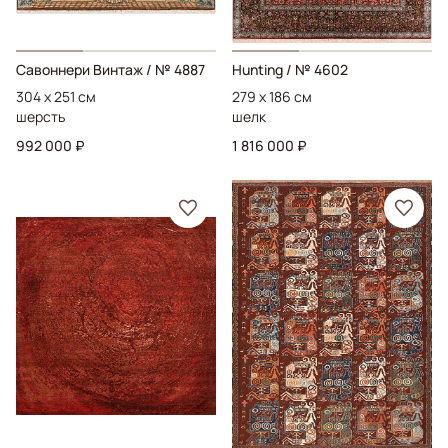
Савоннери Винтаж
/ № 4887
Hunting
/ № 4602
304 x 251 см
279 x 186 см
шерсть
шелк
992 000 ₽
1 816 000 ₽