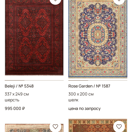
Beleji
/ № 5348
Rose Garden
/ № 1587
337 x 249 см
300 x 200 см
шерсть
шелк
995 000 ₽
цена по запросу