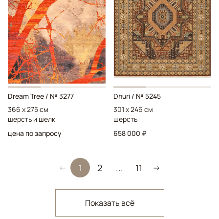
Dream Tree
/ № 3277
Dhuri
/ № 5245
366 x 275 см
301 x 246 см
шерсть и шелк
шерсть
цена по запросу
658 000 ₽
1
2
...
11
←
→
Показать всё