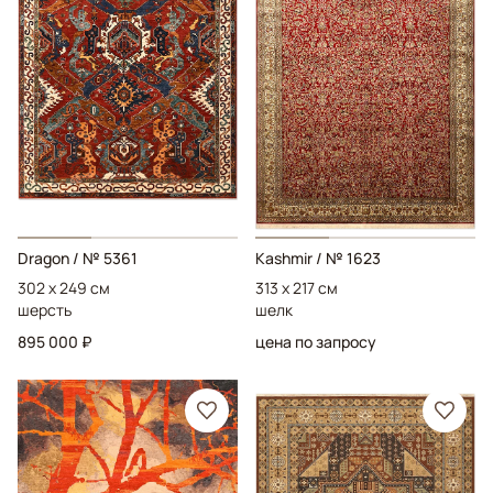
Dragon
/ № 5361
Kashmir
/ № 1623
302 x 249 см
313 x 217 см
шерсть
шелк
895 000 ₽
цена по запросу