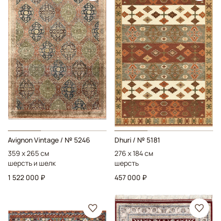
Avignon Vintage
/ № 5246
Dhuri
/ № 5181
359 x 265 см
276 x 184 см
шерсть и шелк
шерсть
1 522 000 ₽
457 000 ₽