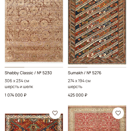
Shabby Classic
/ № 5230
Sumakh
/ № 5276
306 x 234 см
274 x 194 см
шерсть и шелк
шерсть
1 074 000 ₽
425 000 ₽