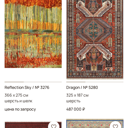
Reflection Sky
/ № 3276
Dragon
/ № 5280
366 x 275 см
325 x 187 см
шерсть и шелк
шерсть
цена по запросу
487 000 ₽