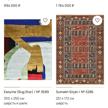
994 000 ₽
1 764 000 ₽
Easyme (Rug Star)
/ № 3689
Sumakh Sirjan
/ № 5286
300 x 250 см
251 x 172 см
шерсть и шелк
шерсть