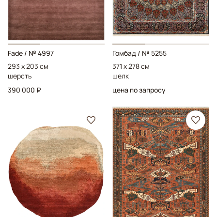
Fade
/ № 4997
Гомбад
/ № 5255
293 x 203 см
371 x 278 см
шерсть
шелк
390 000 ₽
цена по запросу