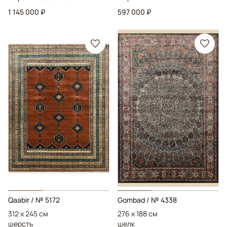
1 145 000 ₽
597 000 ₽
Qaabir
/ № 5172
Gombad
/ № 4338
312 x 245 см
276 x 188 см
шерсть
шелк