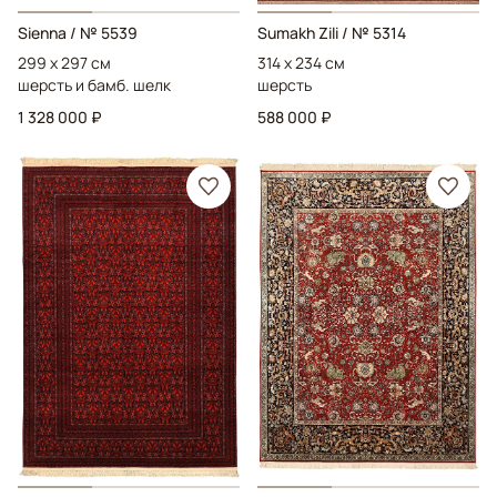
Sienna
/ № 5539
Sumakh Zili
/ № 5314
299 x 297 см
314 x 234 см
шерсть и бамб. шелк
шерсть
1 328 000 ₽
588 000 ₽