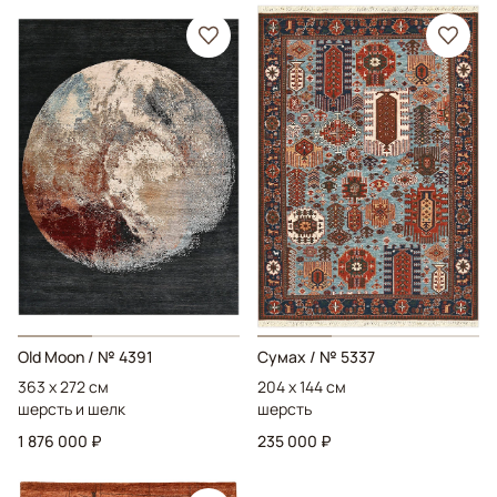
Old Moon
/ № 4391
Сумах
/ № 5337
363 x 272 см
204 x 144 см
шерсть и шелк
шерсть
1 876 000 ₽
235 000 ₽