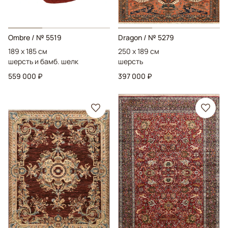
Ombre
/ № 5519
Dragon
/ № 5279
189 x 185 см
250 x 189 см
шерсть и бамб. шелк
шерсть
559 000 ₽
397 000 ₽