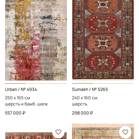
Urban
/ № 4934
Sumakh
/ № 5265
250 x 165 см
240 x 160 см
шерсть и бамб. шелк
шерсть
557 000 ₽
298 000 ₽