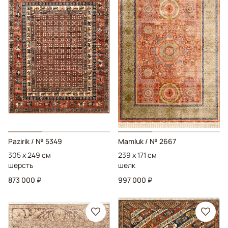
Pazirik
/ № 5349
Mamluk
/ № 2667
305 x 249 см
239 x 171 см
шерсть
шелк
873 000 ₽
997 000 ₽