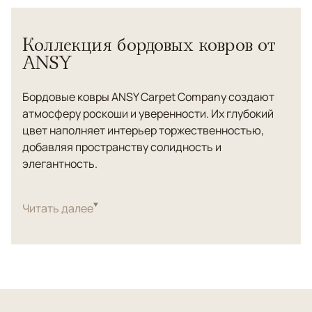
Коллекция бордовых ковров от
ANSY
Бордовые ковры ANSY Carpet Company создают
атмосферу роскоши и уверенности. Их глубокий
цвет наполняет интерьер торжественностью,
добавляя пространству солидность и
элегантность.
Каждая модель в коллекции имеет свою историю.
Есть ковры с плавным градиентом, создающим
Читать далее
эффект глубины, и изделия с узорами, которые
напоминают восточные традиции. Благодаря
насыщенному цвету такие ковры становятся
главным акцентом, формируя настроение всего
интерьера.
Чтобы покупка была комфортной, мы предлагаем