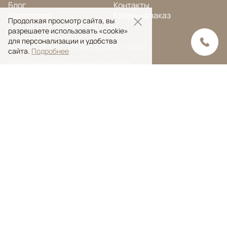
Блог
Контакты
Портфолио
Ковры на заказ
Продолжая просмотр сайта, вы
разрешаете использовать «cookie»
для персонализации и удобства
© Ansy Carpet Company 2005 — 2026
сайта.
Подробнее
Политика конфиденциальности
Поиск ковра
Поиск
Ansy Сarpet Сompany