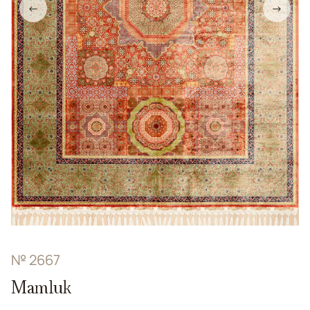
←
→
№ 2667
Mamluk