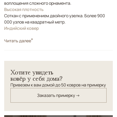
воплощения сложного орнамента.
Высокая плотность
Соткан с применением двойного узелка. Более 900
000 узлов на квадратный метр.
Индийский ковер
Стиль
Читать далее
Классические
Цвета
Красный/Бордовый, Зеленый, Мультиколор
Узоры
Геометрический
Шелковый ковер ручной работы высшей категории.
Хотите увидеть
ковёр у себя дома?
Привезем к вам домой до 50 ковров на примерку
Заказать примерку →