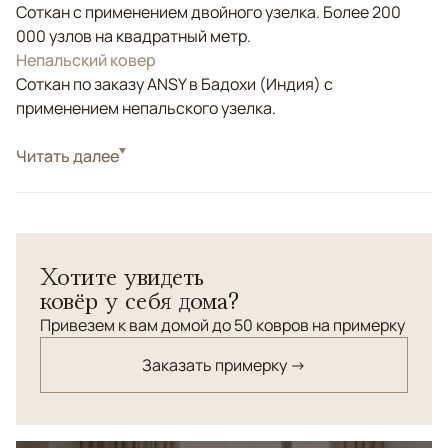
Соткан с применением двойного узелка. Более 200
000 узлов на квадратный метр.
Непальский ковер
Соткан по заказу ANSY в Бадохи (Индия) с
применением непальского узелка.
Стиль
Читать далее
Современные
Цвета
Красный/Бордовый
Узоры
Абстрактный
В дизайн авторского ковра «DREAM TREE SUNRISE»
Хотите увидеть
воплощена мощная энергия восходящего Солнца,
ковёр у себя дома?
соединенная с природой Земли, олицетворением
которой является дерево. Этот авторский ковер
Привезем к вам домой до 50 ковров на примерку
соткан по самой трудоемкой и древней технике
Заказать примерку →
узелкового плетения из натуральных шелка и шерсти
наивысшего качества.