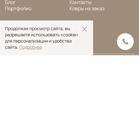
Блог
Контакты
Портфолио
Ковры на заказ
© Ansy Carpet Company 2005 — 2026
Продолжая просмотр сайта, вы
разрешаете использовать «cookie»
Политика конфиденциальности
для персонализации и удобства
Поиск ковра
сайта.
Подробнее
Поиск
Ansy Сarpet Сompany