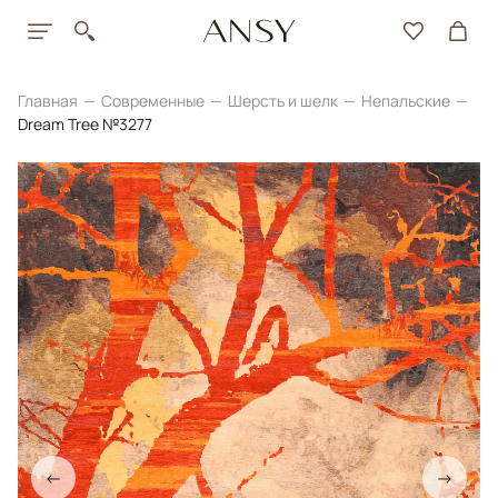
Главная
Современные
Шерсть и шелк
Непальские
Dream Tree №3277
←
→