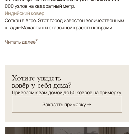
000 узлов на квадратный метр.
Индийский ковер
Соткан в Агре. Этот город известен величественным
«Тадж-Махалом» и сказочной красоты коврами.
Стиль
Читать далее
Классические
Цвета
Красный/Бордовый, Мультиколор
Узоры
Растительный
Хотите увидеть
ковёр у себя дома?
Привезем к вам домой до 50 ковров на примерку
Заказать примерку →