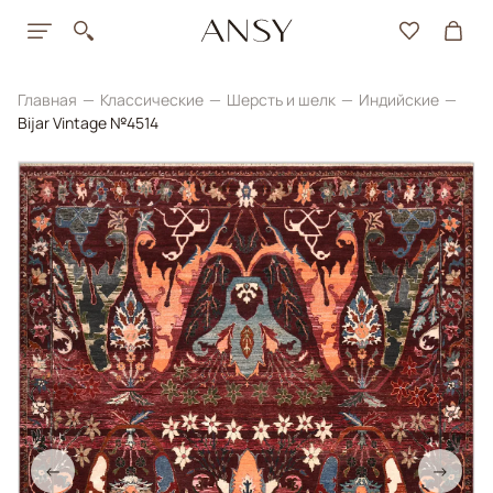
Главная
Классические
Шерсть и шелк
Индийские
Bijar Vintage №4514
←
→