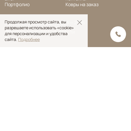
Портфолио
Ковры на заказ
Продолжая просмотр сайта, вы
© Ansy Carpet Company 2005 — 2026
разрешаете использовать «cookie»
Политика конфиденциальности
для персонализации и удобства
Поиск ковра
сайта.
Подробнее
Поиск
Ansy Сarpet Сompany