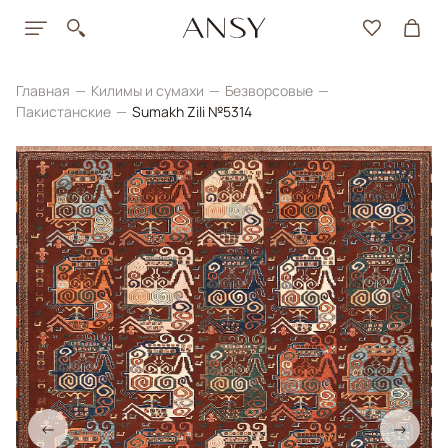
Главная
Килимы и сумахи
Безворсовые
Пакистанские
Sumakh Zili №5314
←
→