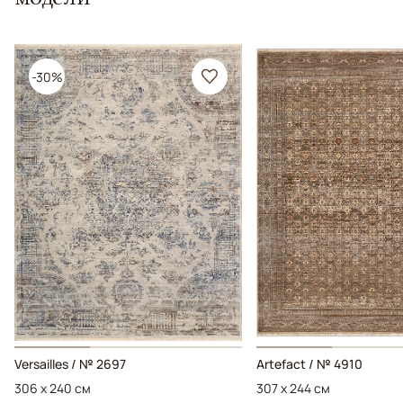
-30%
Versailles / № 2697
Artefact / № 4910
306 x 240 см
307 x 244 см