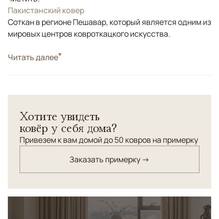
Пакистанский ковер
Соткан в регионе Пешавар, который является одним из
мировых центров ковроткацкого искусства.
Стиль
Читать далее
Килимы и сумахи
Цвета
Красный/Бордовый, Мультиколор
Узоры
Геометрический
Хотите увидеть
ковёр у себя дома?
Привезем к вам домой до 50 ковров на примерку
Заказать примерку →