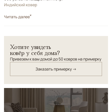
Индийский ковер
Стиль
Читать далее
Современные
Золотой, Красный/Бордовый, Синий,
Цвета
Фиолетовый/Сиреневый, Черный/Темносиний,
Мультиколор
Узоры
Абстрактный
Хотите увидеть
ковёр у себя дома?
Привезем к вам домой до 50 ковров на примерку
Заказать примерку →