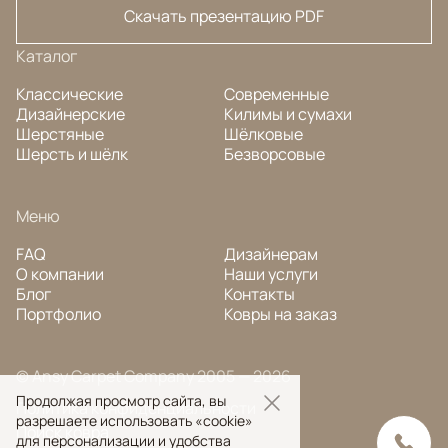
Скачать презентацию PDF
Каталог
Классические
Современные
Дизайнерские
Килимы и сумахи
Шерстяные
Шёлковые
Шерсть и шёлк
Безворсовые
Меню
FAQ
Дизайнерам
О компании
Наши услуги
Блог
Контакты
Портфолио
Ковры на заказ
© Ansy Carpet Company 2005 — 2026
Продолжая просмотр сайта, вы
Политика конфиденциальности
разрешаете использовать «cookie»
Поиск ковра
для персонализации и удобства