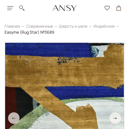
Главная
Современные
Шерсть и шелк
Индийские
Easyme (Rug Star) №3689
←
→