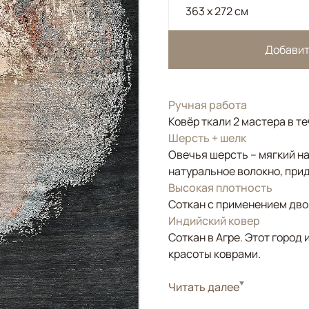
363 x 272 см
Добавит
Ручная работа
Ковёр ткали 2 мастера в т
Шерсть + шелк
Овечья шерсть – мягкий н
натуральное волокно, прид
Высокая плотность
Соткан с применением двой
Индийский ковер
Соткан в Агре. Этот горо
красоты коврами.
Стиль
Читать далее
Современные
Серый, Красный/Бор