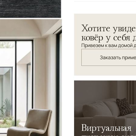
Цвета
Темносиний, Мульти
Узоры
Абстрактный
Хотите увиде
ковёр у себя 
Привезем к вам домой д
Заказать прим
Виртуальная