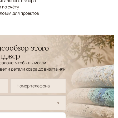
финального выбора
 по счёту
ловия для проектов
еообзор этого
енджер
салоне, чтобы вы могли
вет и детали ковра до визита или