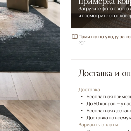
примерка ков
Загрузите фото своего
и посмотрите этот ковё
Памятка по уходу за к
PDF
Доставка и оп
Доставка
Бесплатная примерк
До 50 ковров — у ва
Бесплатная доставк
Доставка по всему 
Варианты оплаты