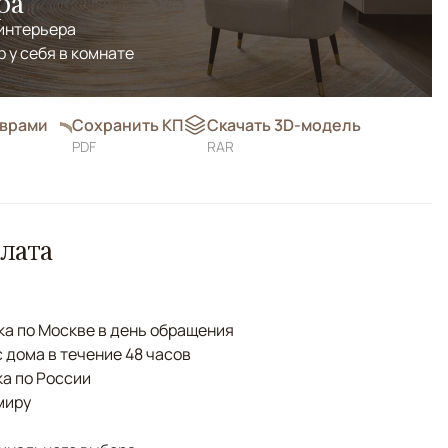
ра
 интерьера
р у себя в комнате
оврами
Сохранить КП
Скачать 3D-модель
PDF
RAR
лата
а по Москве в день обращения
с дома в течение 48 часов
а по России
миру