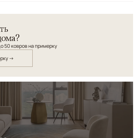
колор
ть
дома?
о 50 ковров на примерку
ерку →