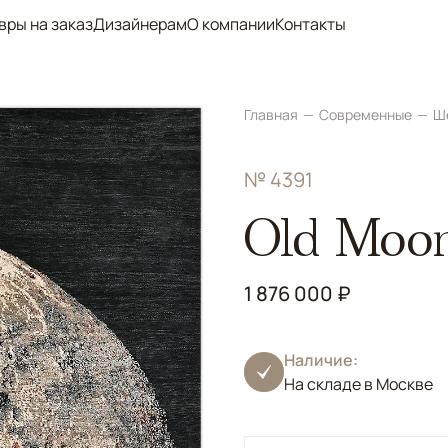
вры на заказ
Дизайнерам
О компании
Контакты
Главная
Современные
Ш
№ 4391
Old Moo
1 876 000 ₽
Наличие:
На складе в Москве