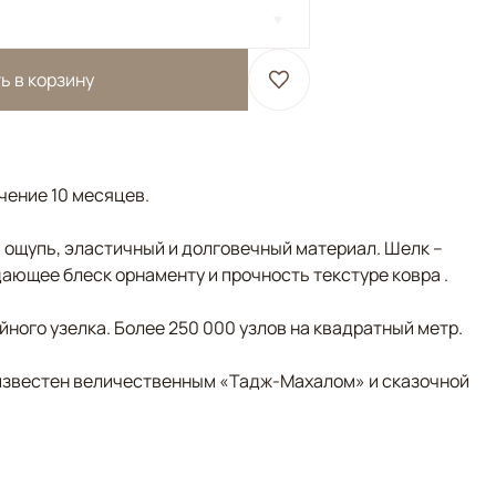
ь в корзину
ечение 10 месяцев.
а ощупь, эластичный и долговечный материал. Шелк –
ающее блеск орнаменту и прочность текстуре ковра .
ного узелка. Более 250 000 узлов на квадратный метр.
д известен величественным «Тадж-Махалом» и сказочной
довый, Голубой, Черный/