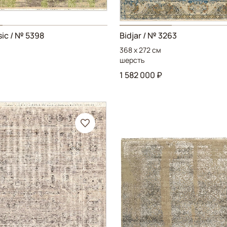
sic
/ № 5398
Bidjar
/ № 3263
368 x 272 см
шерсть
1 582 000 ₽