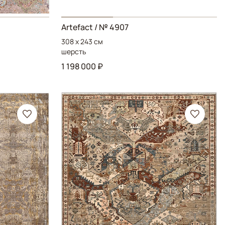
Artefact
/ № 4907
308 x 243 см
шерсть
1 198 000 ₽