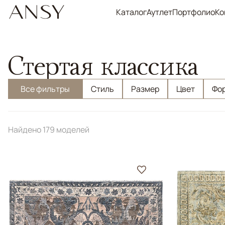
Каталог
Аутлет
Портфолио
Ко
Стертая классика
Все фильтры
Стиль
Размер
Цвет
Фо
Найдено 179 моделей