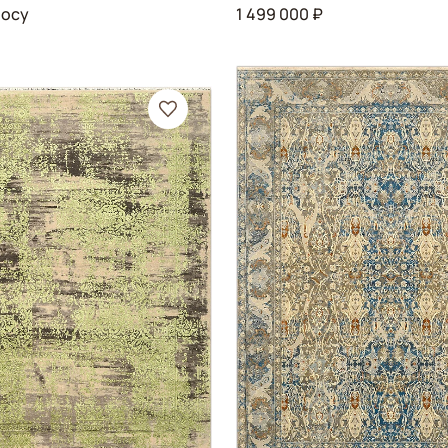
росу
1 499 000 ₽