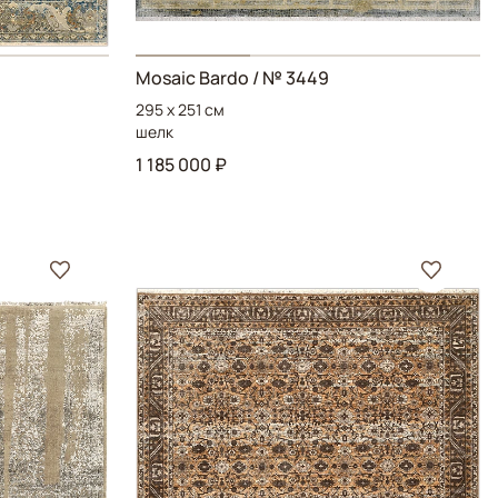
Mosaic Bardo
/ № 3449
295 x 251 см
шелк
1 185 000 ₽