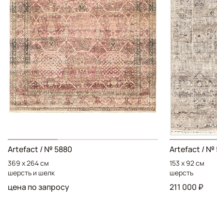
Artefact
/ № 5880
Artefact
/ № 
369 x 264 см
153 x 92 см
шерсть и шелк
шерсть
цена по запросу
211 000 ₽