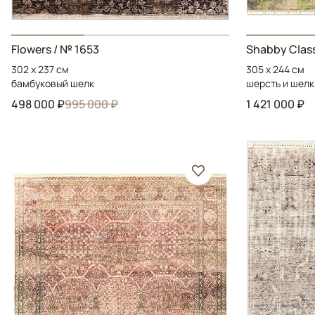
Flowers
/ № 1653
Shabby Clas
302 x 237 см
305 x 244 см
бамбуковый шелк
шерсть и шелк
498 000 ₽
995 000 ₽
1 421 000 ₽