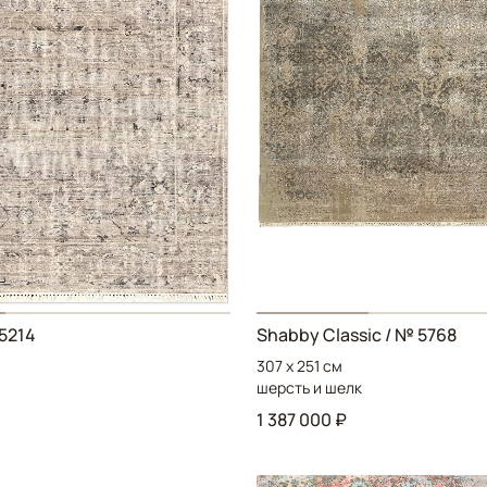
5214
Shabby Classic
/ № 5768
307 x 251 см
шерсть и шелк
1 387 000 ₽