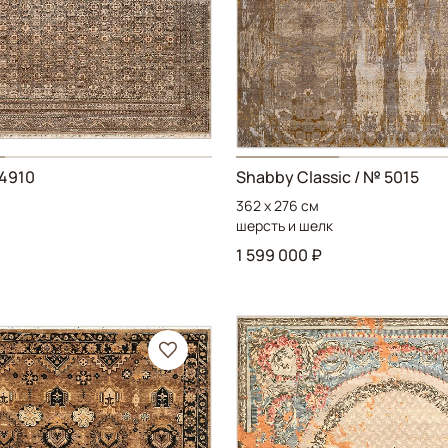
4910
Shabby Classic
/ № 5015
362 x 276 см
шерсть и шелк
1 599 000 ₽