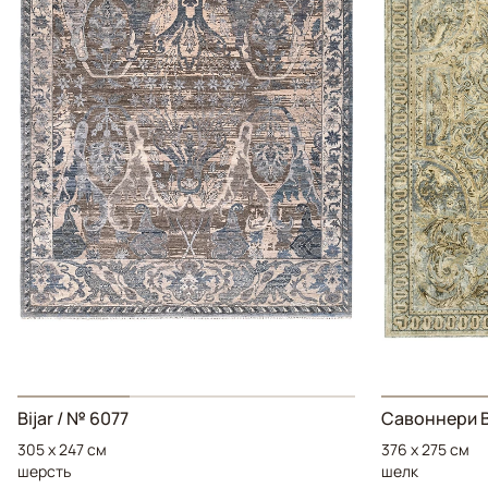
Bijar
/ № 6077
Савоннери 
305 x 247 см
376 x 275 см
шерсть
шелк