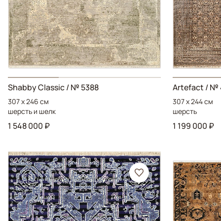
Shabby Classic
/ № 5388
Artefact
/ № 
307 x 246 см
307 x 244 см
шерсть и шелк
шерсть
1 548 000 ₽
1 199 000 ₽