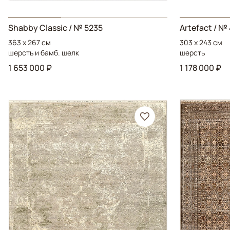
Shabby Classic
/ № 5235
Artefact
/ № 
363 x 267 см
303 x 243 см
шерсть и бамб. шелк
шерсть
1 653 000 ₽
1 178 000 ₽