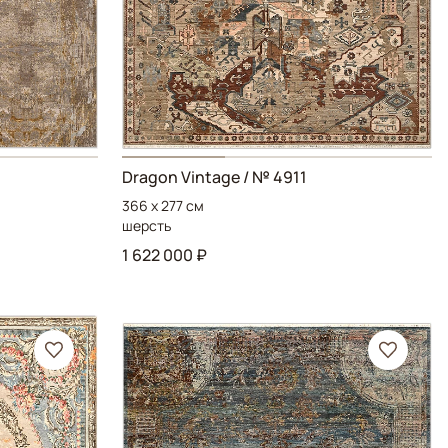
Dragon Vintage
/ № 4911
366 x 277 см
шерсть
1 622 000 ₽