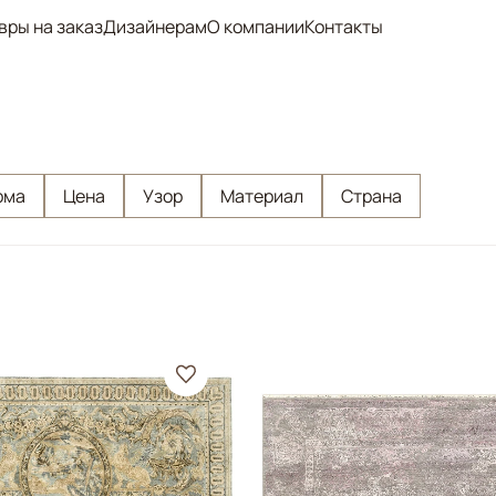
вры на заказ
Дизайнерам
О компании
Контакты
рма
Цена
Узор
Материал
Страна