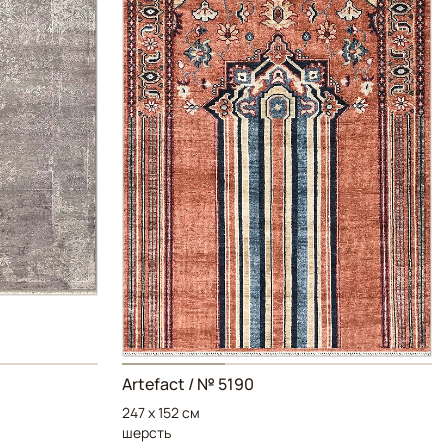
Artefact
/ № 5190
247 x 152 см
шерсть