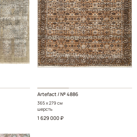
Artefact
/ № 4886
365 x 279 см
шерсть
1 629 000 ₽