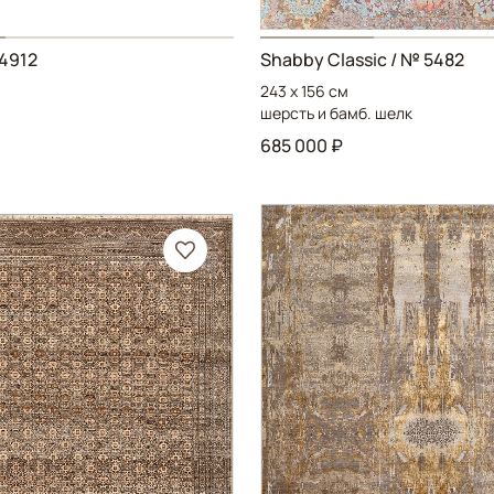
4912
Shabby Classic
/ № 5482
243 x 156 см
шерсть и бамб. шелк
685 000 ₽