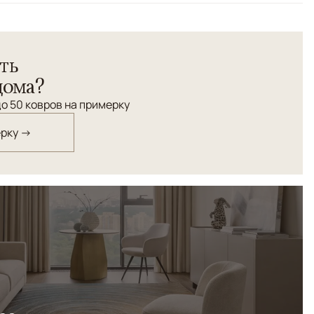
ть
дома?
о 50 ковров на примерку
ерку →