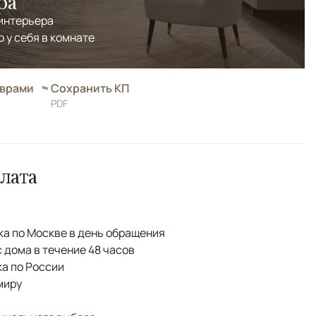
ра
 интерьера
р у себя в комнате
оврами
Сохранить КП
PDF
лата
а по Москве в день обращения
с дома в течение 48 часов
а по России
миру