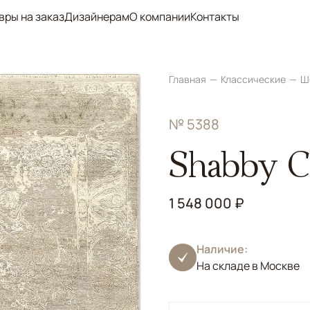
вры на заказ
Дизайнерам
О компании
Контакты
Главная
Классические
Ш
№ 5388
Shabby Cl
1 548 000 ₽
Наличие:
На складе в Москве