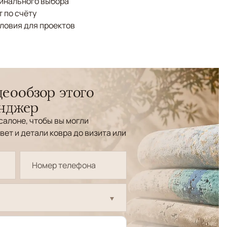
финального выбора
 по счёту
ловия для проектов
еообзор этого
енджер
салоне, чтобы вы могли
вет и детали ковра до визита или