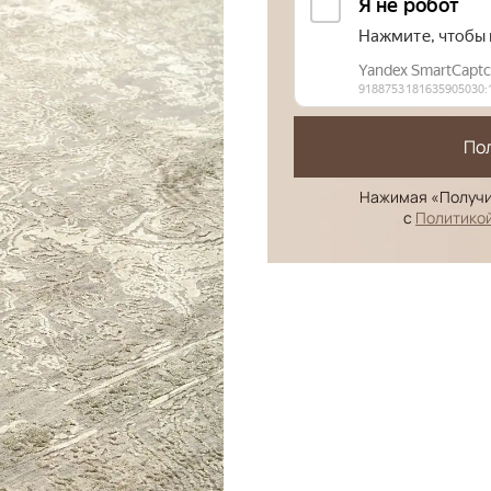
По
Нажимая «Получи
с
Политико