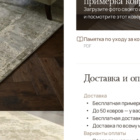
примерка ков
Загрузите фото своего
и посмотрите этот ковё
Памятка по уходу за к
PDF
Доставка и оп
Доставка
Бесплатная примерк
До 50 ковров — у ва
Бесплатная доставк
Доставка по всему 
Варианты оплаты