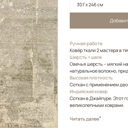
307 x 246 см
Добавит
Ручная работа
Ковёр ткали 2 мастера в т
Шерсть + шелк
Овечья шерсть – мягкий н
натуральное волокно, прид
Высокая плотность
Соткан с применением двой
Индийский ковер
Соткан в Джайпуре. Этот г
великолепными коврами.
Стиль
Читать далее
Классические
Цвета
Бежевый, Серый, Ол