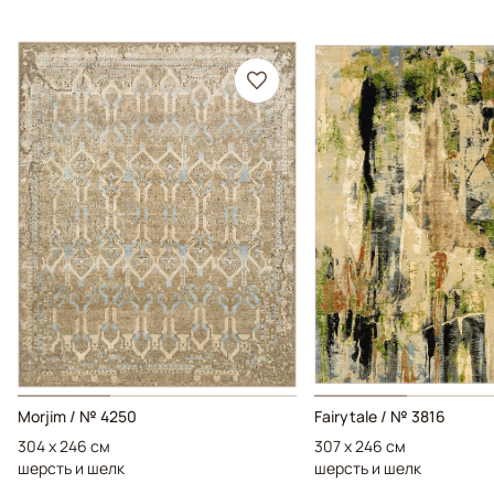
Morjim / № 4250
Fairytale / № 3816
304 x 246 см
307 x 246 см
шерсть и шелк
шерсть и шелк