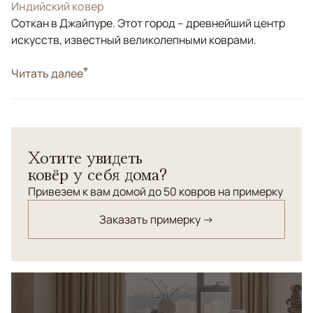
Индийский ковер
Соткан в Джайпуре. Этот город – древнейший центр
искусств, известный великолепными коврами.
Стиль
Читать далее
Классические
Цвета
Бежевый, Серый
Узоры
Растительный
Ковер ручной работы соткан и шерсти высшей
Хотите увидеть
категории и натурального шёлка. Фоновые элементы
ковёр у себя дома?
орнамента из шерсти и искусственно затёрты
специальным ручным каменным инструментом для
Привезем к вам домой до 50 ковров на примерку
придания ковру винтажного эффекта.
Заказать примерку →