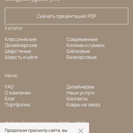
Скачать презентацию PDF
Каталог
Классические
Современные
Дизайнерские
Килимы и сумахи
Шерстяные
Шёлковые
Шерсть и шёлк
Безворсовые
Меню
FAQ
Дизайнерам
О компании
Наши услуги
Блог
Контакты
Портфолио
Ковры на заказ
© Ansy Carpet Company 2005 — 2026
Продолжая просмотр сайта, вы
Политика конфиденциальности