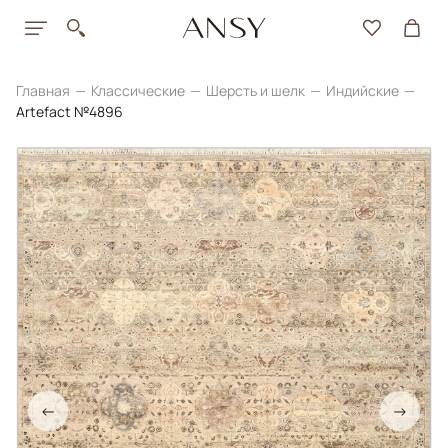
Главная
Классические
Шерсть и шелк
Индийские
Artefact №4896
←
→