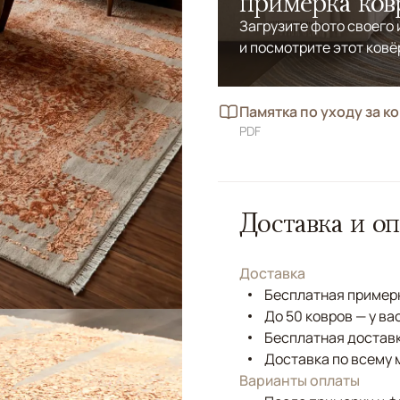
примерка ков
Загрузите фото своего
и посмотрите этот ковё
Памятка по уходу за к
PDF
Доставка и оп
Доставка
Бесплатная примерк
До 50 ковров — у ва
Бесплатная доставк
Доставка по всему 
Варианты оплаты