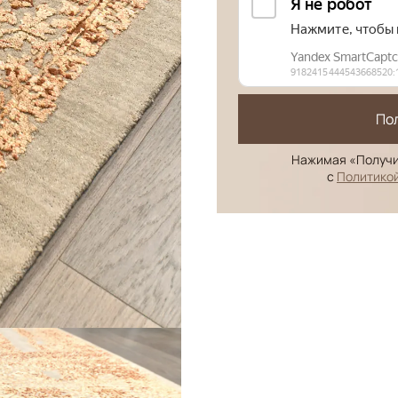
По
Нажимая «Получи
с
Политико