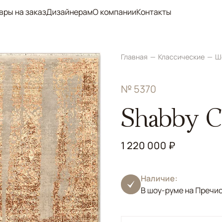
вры на заказ
Дизайнерам
О компании
Контакты
Главная
Классические
Ш
№ 5370
Shabby Cl
1 220 000 ₽
Наличие:
В шоу-руме на Пречи