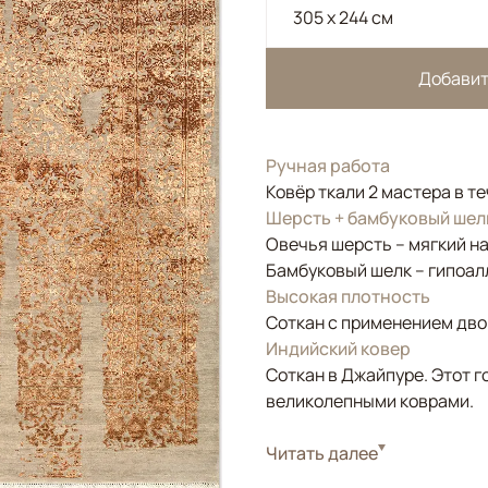
305 x 244 см
Добавит
Ручная работа
Ковёр ткали 2 мастера в т
Шерсть + бамбуковый шел
Овечья шерсть – мягкий н
Бамбуковый шелк – гипоал
Высокая плотность
Соткан с применением двой
Индийский ковер
Соткан в Джайпуре. Этот г
великолепными коврами.
Стиль
Читать далее
Классические
Цвета
Бежевый, Золотой, 