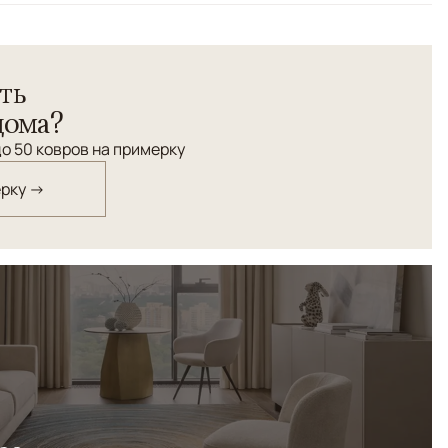
ть
дома?
о 50 ковров на примерку
ерку →