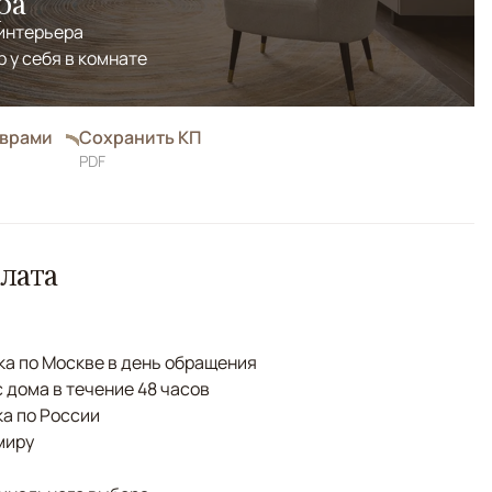
ра
 интерьера
р у себя в комнате
оврами
Сохранить КП
PDF
лата
а по Москве в день обращения
с дома в течение 48 часов
а по России
миру