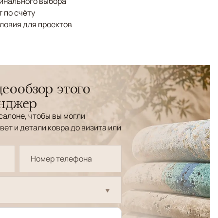
финального выбора
 по счёту
ловия для проектов
еообзор этого
енджер
салоне, чтобы вы могли
вет и детали ковра до визита или