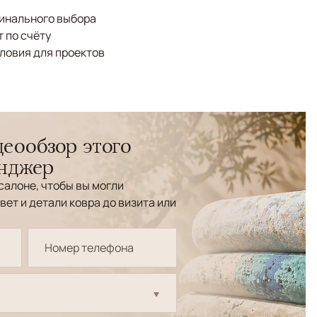
финального выбора
 по счёту
ловия для проектов
еообзор этого
енджер
салоне, чтобы вы могли
вет и детали ковра до визита или