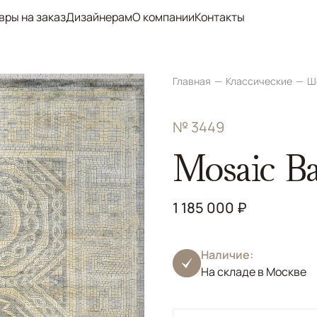
вры на заказ
Дизайнерам
О компании
Контакты
Главная
Классические
Ш
№ 3449
Mosaic B
1 185 000 ₽
Наличие:
На складе в Москве