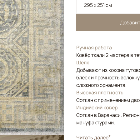
295 x 251 см
Добавит
Ручная работа
Ковёр ткали 2 мастера в т
Шелк
Добывают из кокона тутов
блеск и прочность волокну
сложного орнамента.
Высокая плотность
Соткан с применением двой
Индийский ковер
Соткан в Варанаси. Регион
мануфактурами.
Стиль
Читать далее
Классические