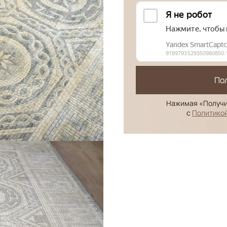
По
Нажимая «Получи
с
Политико