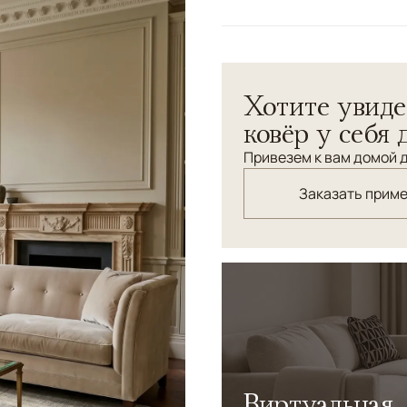
Цвета
Белый/Сливочный, 
Узоры
Геометрический
Коллекция римских фресок 
Хотите увиде
автора на создание этого 
слышится мелодичный голо
ковёр у себя 
повсюду чудеса...
Привезем к вам домой д
Заказать прим
Виртуальная