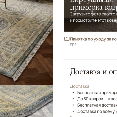
примерка ков
Загрузите фото своего
и посмотрите этот ковё
Памятка по уходу за к
PDF
Доставка и оп
Доставка
Бесплатная примерк
До 50 ковров — у ва
Бесплатная доставк
Доставка по всему 