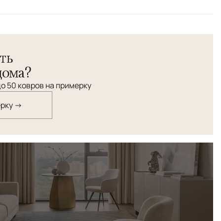
Бежевый, Серый
и мозаик из замка Бардо, скорее всего, вдохновила
ть
образца высокого ковроткаческого искусства. Так и
с Орфея и чарующая игра на лире, производящая
дома?
о 50 ковров на примерку
ерку →