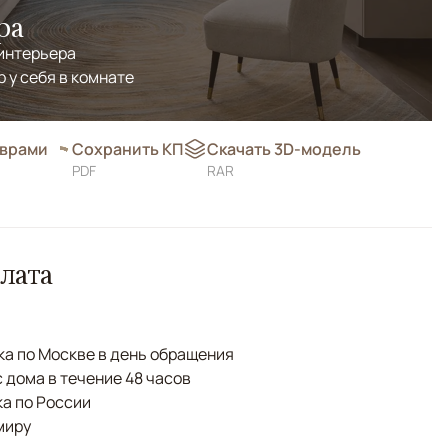
ра
 интерьера
р у себя в комнате
оврами
Сохранить КП
Скачать 3D-модель
PDF
RAR
лата
а по Москве в день обращения
с дома в течение 48 часов
а по России
миру