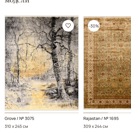
-30%
Grove / № 3075
Rajastan / № 1695
310 x 245 см
309 x 244 см