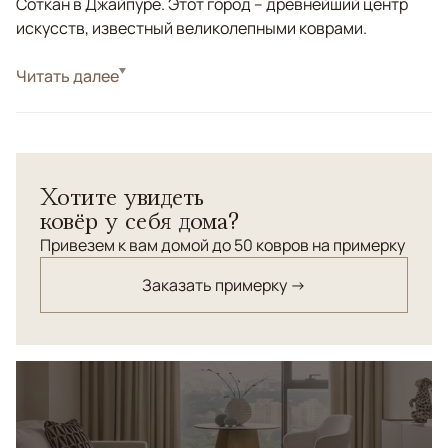
Соткан в Джайпуре. Этот город – древнейший центр
искусств, известный великолепными коврами.
Стиль
Читать далее
Классические
Цвета
Розовый
Узоры
Растительный
Ковер ручной работы с растительным орнаментом
Хотите увидеть
соткан по старинной технологии из шелковых нитей
ковёр у себя дома?
веретяной закрутки. Уточная основа - хлопок. Редкий
деликатный лососевый цвет.
Привезем к вам домой до 50 ковров на примерку
Заказать примерку →