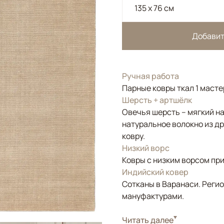
135 x 76 см
Добавит
Ручная работа
Парные ковры ткал 1 масте
Шерсть + артшёлк
Овечья шерсть – мягкий на
натуральное волокно из д
ковру.
Низкий ворс
Ковры с низким ворсом при
Индийский ковер
Сотканы в Варанаси. Регио
мануфактурами.
Стиль
Читать далее
Современные