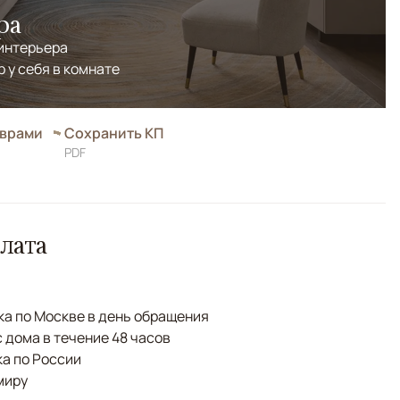
ра
 интерьера
р у себя в комнате
оврами
Сохранить КП
PDF
лата
а по Москве в день обращения
с дома в течение 48 часов
а по России
миру