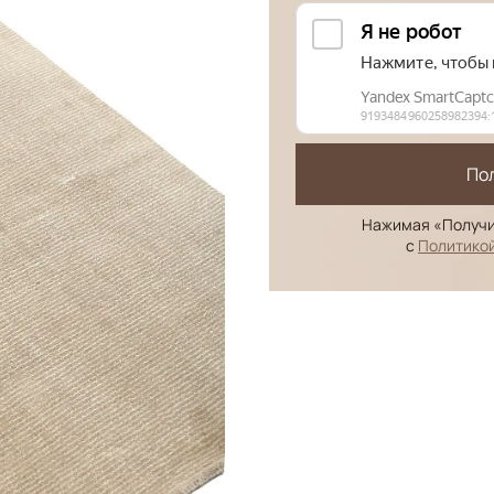
По
Нажимая «Получи
с
Политико