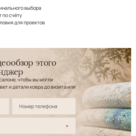
финального выбора
 по счёту
ловия для проектов
еообзор этого
енджер
салоне, чтобы вы могли
вет и детали ковра до визита или