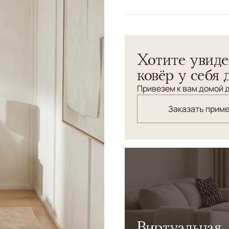
Цвета
Бежевый
Узоры
Без узора
Коллекция Chester Luxe — 
Хотите увиде
интерьеров, где важны ста
дизайн и благородная тек
ковёр у себя 
пространства, подчёркива
Привезем к вам домой д
Заказать прим
Виртуальная