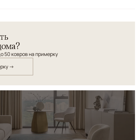
это тканые ковры высокой плотности, созданные для
ть
тус, тактильность и глубина материала. Лаконичный
стура делают ковры универсальной основой
дома?
ющей архитектуру и свет.
о 50 ковров на примерку
ерку →