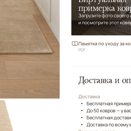
примерка ков
Загрузите фото своего
и посмотрите этот ковё
Памятка по уходу за к
PDF
Доставка и оп
Доставка
Бесплатная примерк
До 50 ковров — у ва
Бесплатная доставк
Доставка по всему 