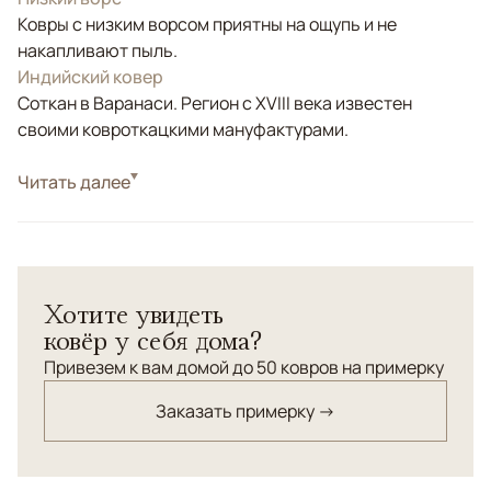
Ковры с низким ворсом приятны на ощупь и не
накапливают пыль.
Индийский ковер
Соткан в Варанаси. Регион с XVIII века известен
своими ковроткацкими мануфактурами.
Стиль
Читать далее
Современные
Цвета
Бежевый
Узоры
Без узора
Коллекция Chester Luxe — это тканые ковры высокой
Хотите увидеть
плотности, созданные для интерьеров, где важны
ковёр у себя дома?
статус, тактильность и натуральность материалов.
Лаконичный дизайн и благородная текстура делают
Привезем к вам домой до 50 ковров на примерку
ковры универсальной основой пространства для
Заказать примерку →
поддержания идеи декоратора.