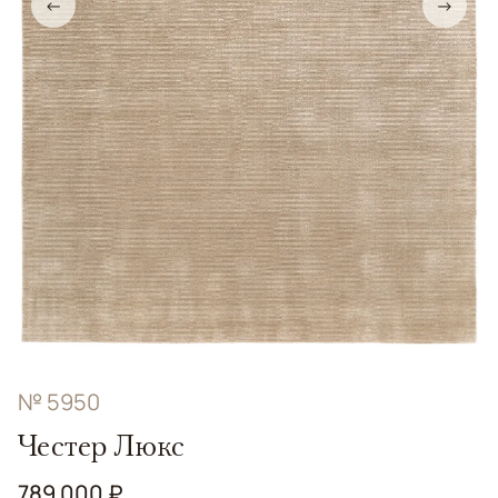
←
→
№ 5950
Честер Люкс
789 000 ₽