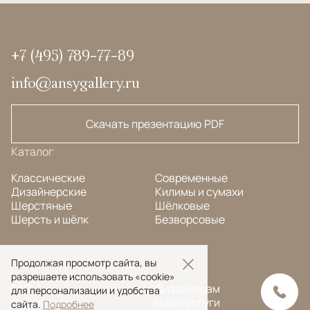
+7 (495) 789-77-89
info@ansygallery.ru
Скачать презентацию PDF
Каталог
Классические
Современные
Дизайнерские
Килимы и сумахи
Шерстяные
Шёлковые
Шерсть и шёлк
Безворсовые
Меню
Продолжая просмотр сайта, вы
разрешаете использовать «cookie»
FAQ
Дизайнерам
для персонализации и удобства
О компании
Наши услуги
сайта.
Подробнее