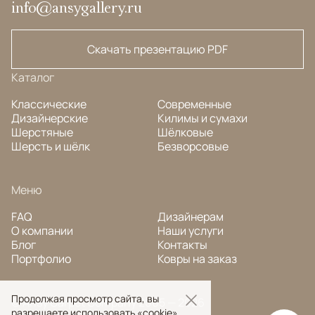
info@ansygallery.ru
Скачать презентацию PDF
Каталог
Классические
Современные
Дизайнерские
Килимы и сумахи
Шерстяные
Шёлковые
Шерсть и шёлк
Безворсовые
Меню
FAQ
Дизайнерам
О компании
Наши услуги
Блог
Контакты
Портфолио
Ковры на заказ
Продолжая просмотр сайта, вы
© Ansy Carpet Company 2005 — 2026
разрешаете использовать «cookie»