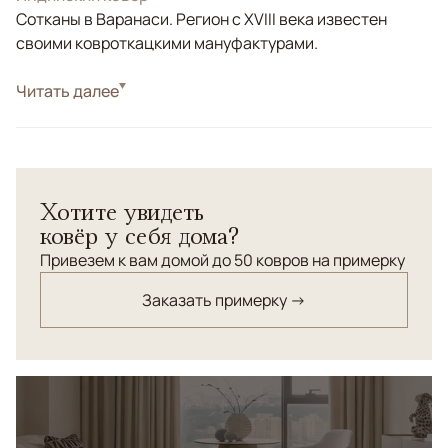
Сотканы в Варанаси. Регион с XVIII века известен
своими ковроткацкими мануфактурами.
Стиль
Читать далее
Современные
Цвета
Бежевый
Узоры
Без узора
для интерьеров, где ценят сдержанную эстетику и
Хотите увидеть
качество исполнения. Плотное плетение формирует
ковёр у себя дома?
ровную, устойчивую поверхность, которая хорошо
держит форму и сохраняет внешний вид со временем.
Привезем к вам домой до 50 ковров на примерку
Мягкая, приглушённая палитра в бежевых оттенках с
Заказать примерку →
деликатным переливом легко интегрируется в
современную спальню, подчёркивая симметрию
пространства и добавляя ощущение спокойного,
выверенного комфорта.