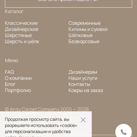
Каталог
Классические
Современные
Дизайнерские
Килимы и сумахи
Шерстяные
Шёлковые
Шерсть и шёлк
Безворсовые
Меню
FAQ
Дизайнерам
О компании
Наши услуги
Блог
Контакты
Портфолио
Ковры на заказ
© Ansy Carpet Company 2005 — 2026
Политика конфиденциальности
Продолжая просмотр сайта, вы
разрешаете использовать «cookie»
Поиск ковра
для персонализации и удобства