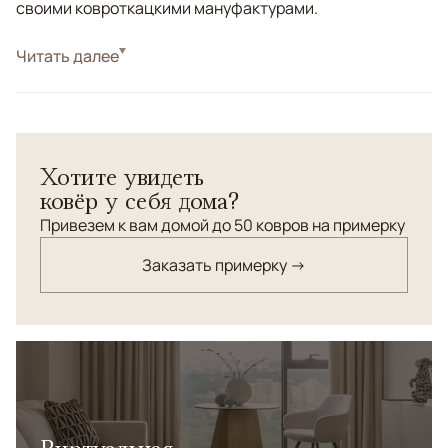
своими ковроткацкими мануфактурами.
Стиль
Читать далее
Современные
Цвета
Бежевый
Узоры
Без узора
Коллекция Chester Luxe — это тканые ковры высокой
Хотите увидеть
плотности, созданные для интерьеров, где важны
ковёр у себя дома?
статус, тактильность и натуральность материалов.
Лаконичный дизайн и благородная текстура делают
Привезем к вам домой до 50 ковров на примерку
ковры универсальной основой пространства для
Заказать примерку →
поддержания идеи декоратора.