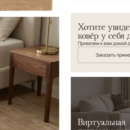
Узоры
Без узора
Коллекция Chester Luxe — 
Хотите увиде
созданные для интерьеров,
материалов. Лаконичный д
ковёр у себя 
универсальной основой пр
Привезем к вам домой д
Заказать прим
Виртуальная