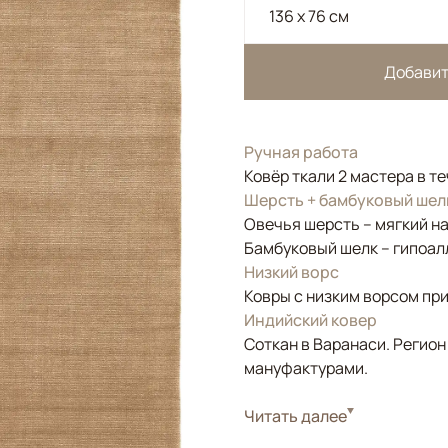
136 x 76 см
Добавит
Ручная работа
Ковёр ткали 2 мастера в т
Шерсть + бамбуковый шел
Овечья шерсть – мягкий н
Бамбуковый шелк – гипоал
Низкий ворс
Ковры с низким ворсом при
Индийский ковер
Соткан в Варанаси. Регион
мануфактурами.
Стиль
Читать далее
Современные
Цвета
Бежевый