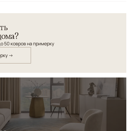
это тканые ворсовые ковры высокой плотности,
ть
 где важны статус, тактильность и натуральность
изайн и благородная текстура делают ковры
дома?
остранства, подчёркивающей архитектуру и свет.
о 50 ковров на примерку
ерку →