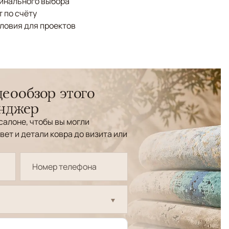
финального выбора
 по счёту
ловия для проектов
еообзор этого
енджер
салоне, чтобы вы могли
вет и детали ковра до визита или