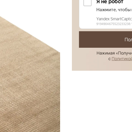
По
Нажимая «Получи
с
Политико