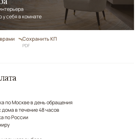
ра
 интерьера
р у себя в комнате
оврами
Сохранить КП
PDF
лата
а по Москве в день обращения
с дома в течение 48 часов
а по России
миру