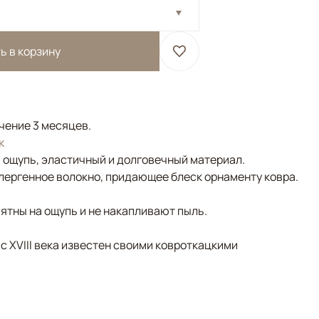
ь в корзину
ечение 3 месяцев.
к
а ощупь, эластичный и долговечный материал.
лергенное волокно, придающее блеск орнаменту ковра.
ятны на ощупь и не накапливают пыль.
 с XVIII века известен своими ковроткацкими