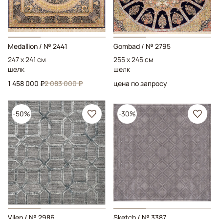
Medallion
/ № 2441
Gombad
/ № 2795
247 x 241 см
255 x 245 см
шелк
шелк
1 458 000 ₽
2 083 000 ₽
цена по запросу
-50%
-30%
Vilen
/ № 2986
Sketch
/ № 3387