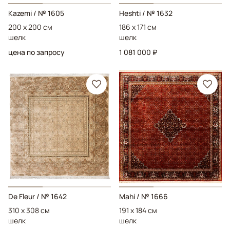
Kazemi
/ № 1605
Heshti
/ № 1632
200 x 200 см
186 x 171 см
шелк
шелк
цена по запросу
1 081 000 ₽
De Fleur
/ № 1642
Mahi
/ № 1666
310 x 308 см
191 x 184 см
шелк
шелк