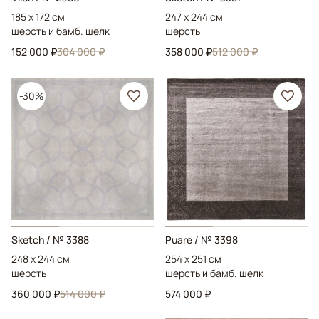
185 x 172 см
247 x 244 см
шерсть и бамб. шелк
шерсть
152 000 ₽
304 000 ₽
358 000 ₽
512 000 ₽
-30%
Sketch
/ № 3388
Puare
/ № 3398
248 x 244 см
254 x 251 см
шерсть
шерсть и бамб. шелк
360 000 ₽
514 000 ₽
574 000 ₽