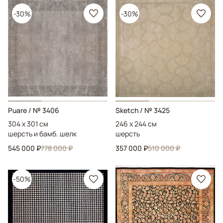
-30%
-30%
Puare
/ № 3406
Sketch
/ № 3425
304 x 301 см
246 x 244 см
шерсть и бамб. шелк
шерсть
545 000 ₽
778 000 ₽
357 000 ₽
510 000 ₽
-50%