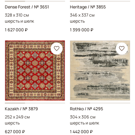
Dense Forest
/ № 3651
Heritage
/ № 3855
328 x 310 см
346 x 337 см
шерсть и шелк
шерсть
1 627 000 ₽
1 399 000 ₽
Kazakh
/ № 3879
Rothko
/ № 4295
252 x 249 см
304 x 306 см
шерсть
шерсть и шелк
627 000 ₽
1 442 000 ₽