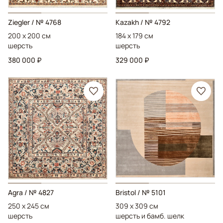
Ziegler
/ № 4768
Kazakh
/ № 4792
200 x 200 см
184 x 179 см
шерсть
шерсть
380 000 ₽
329 000 ₽
Agra
/ № 4827
Bristol
/ № 5101
250 x 245 см
309 x 309 см
шерсть
шерсть и бамб. шелк