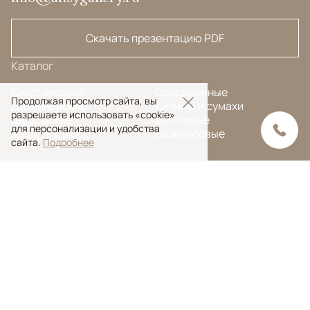
Скачать презентацию PDF
Каталог
Классические
Современные
Продолжая просмотр сайта, вы
Дизайнерские
Килимы и сумахи
разрешаете использовать «cookie»
Шерстяные
Шёлковые
для персонализации и удобства
Шерсть и шёлк
Безворсовые
сайта.
Подробнее
Меню
FAQ
Дизайнерам
О компании
Наши услуги
Блог
Контакты
Портфолио
Ковры на заказ
© Ansy Carpet Company 2005 — 2026
Политика конфиденциальности