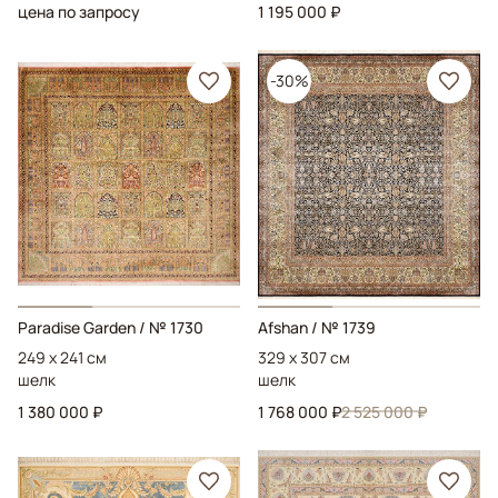
цена по запросу
1 195 000 ₽
-30%
Paradise Garden
/ № 1730
Afshan
/ № 1739
249 x 241 см
329 x 307 см
шелк
шелк
1 380 000 ₽
1 768 000 ₽
2 525 000 ₽