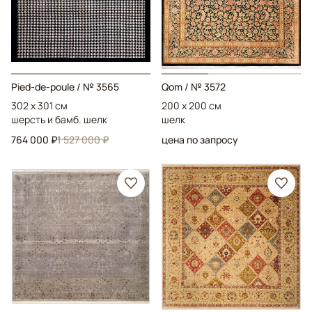
Pied-de-poule
/ № 3565
Qom
/ № 3572
302 x 301 см
200 x 200 см
шерсть и бамб. шелк
шелк
764 000 ₽
1 527 000 ₽
цена по запросу