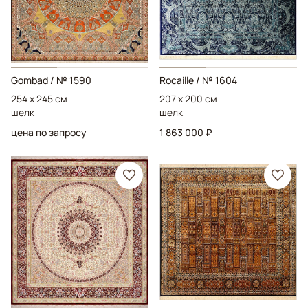
Gombad
/ № 1590
Rocaille
/ № 1604
254 x 245 см
207 x 200 см
шелк
шелк
цена по запросу
1 863 000 ₽