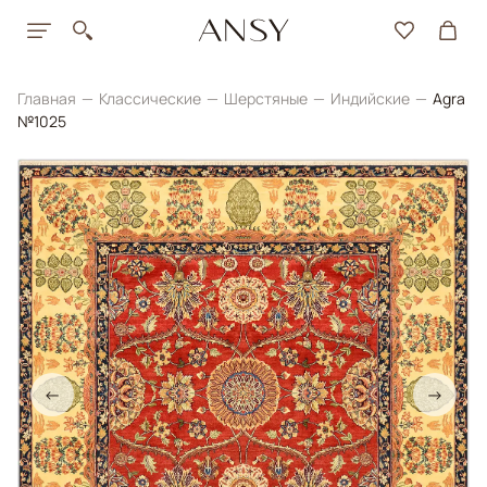
Главная
Классические
Шерстяные
Индийские
Agra
№1025
←
→