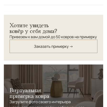
Желтый, Красный/Бордовый, Зеленый,
Цвета
Мультиколор
Узоры
Растительный
Хотите увидеть
Классический орнамент "Агра". Шерсть высшей
ковёр у себя дома?
категории.
Привезем к вам домой до 50 ковров на примерку
Заказать примерку →
Виртуальная
примерка ковра
Загрузите фото своего интерьера