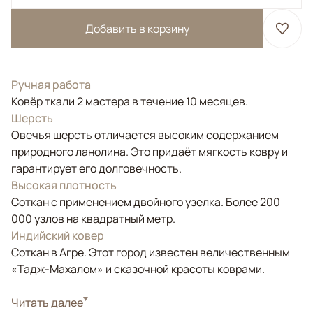
Добавить в корзину
Ручная работа
Ковёр ткали 2 мастера в течение 10 месяцев.
Шерсть
Овечья шерсть отличается высоким содержанием
природного ланолина. Это придаёт мягкость ковру и
гарантирует его долговечность.
Высокая плотность
Соткан с применением двойного узелка. Более 200
000 узлов на квадратный метр.
Индийский ковер
Соткан в Агре. Этот город известен величественным
«Тадж-Махалом» и сказочной красоты коврами.
Стиль
Читать далее
Классические