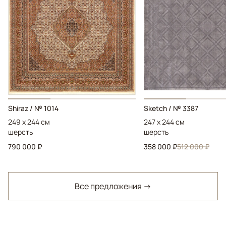
Shiraz / № 1014
Sketch / № 3387
249 x 244 см
247 x 244 см
шерсть
шерсть
790 000 ₽
358 000 ₽
512 000 ₽
Все предложения →