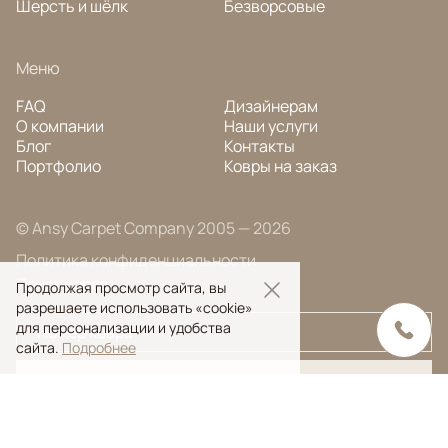
Шерсть и шёлк
Безворсовые
Меню
FAQ
Дизайнерам
О компании
Наши услуги
Блог
Контакты
Портфолио
Ковры на заказ
© Ansy Carpet Company 2005 — 2026
Политика конфиденциальности
Поиск ковра
Продолжая просмотр сайта, вы
разрешаете использовать «cookie»
для персонализации и удобства
сайта.
Подробнее
Поиск