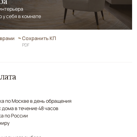
ра
 интерьера
р у себя в комнате
оврами
Сохранить КП
PDF
лата
а по Москве в день обращения
с дома в течение 48 часов
а по России
миру