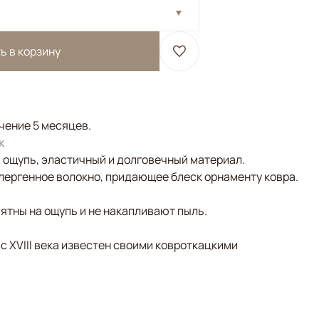
ь в корзину
ечение 5 месяцев.
к
а ощупь, эластичный и долговечный материал.
лергенное волокно, придающее блеск орнаменту ковра.
ятны на ощупь и не накапливают пыль.
 с XVIII века известен своими ковроткацкими
ый/Терракотовый