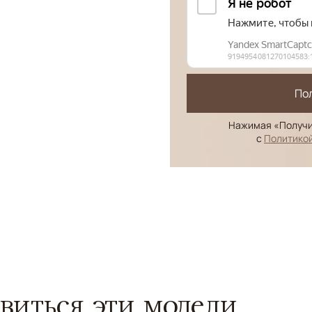
По
Нажимая «Получи
с
Политико
виться эти модели