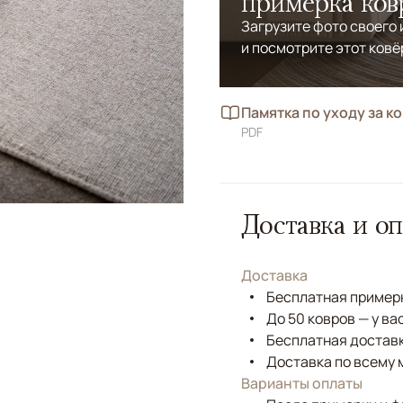
примерка ков
Загрузите фото своего
и посмотрите этот ковё
Памятка по уходу за к
PDF
Доставка и оп
Доставка
Бесплатная примерк
До 50 ковров — у ва
Бесплатная доставк
Доставка по всему 
Варианты оплаты