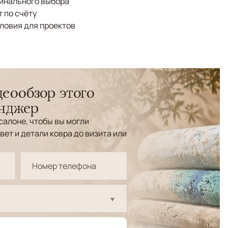
финального выбора
 по счёту
ловия для проектов
еообзор этого
енджер
салоне, чтобы вы могли
вет и детали ковра до визита или