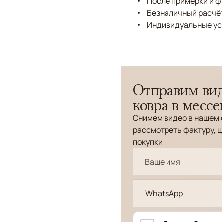
После примерки и 
Безналичный расчёт
Индивидуальные ус
Отправим вид
ковра в месс
Снимем видео в нашем 
рассмотреть фактуру, ц
покупки
WhatsApp