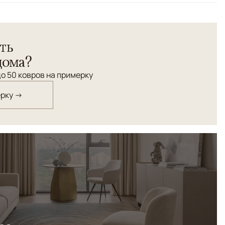
узора
прекрасно смотрится в изысканных столовых, гостиных и
ть
фактуру больше, чем орнаменты, где необходимы
качество, где предпочитают "тихие" арт-объекты,
дома?
ую живопись.
о 50 ковров на примерку
ерку →