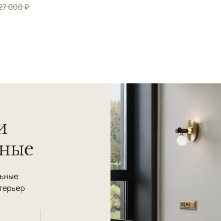
27 000 ₽
и
нные
льные
терьер