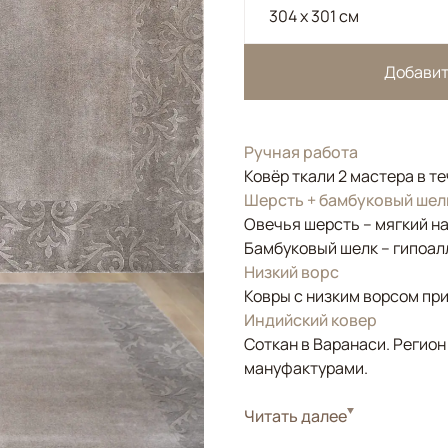
304 x 301 см
Добавит
Ручная работа
Ковёр ткали 2 мастера в т
Шерсть + бамбуковый шел
Овечья шерсть – мягкий н
Бамбуковый шелк – гипоал
Низкий ворс
Ковры с низким ворсом при
Индийский ковер
Соткан в Варанаси. Регион
мануфактурами.
Стиль
Читать далее
Современные
Цвета
Бежевый, Коричнев