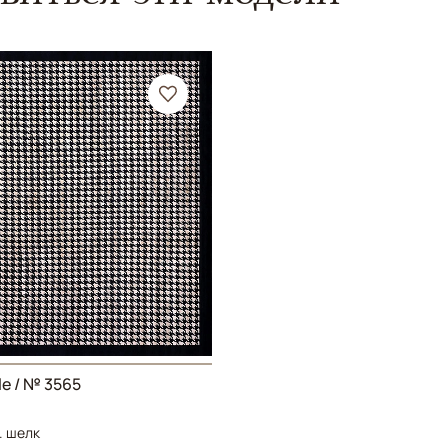
e / № 3565
. шелк