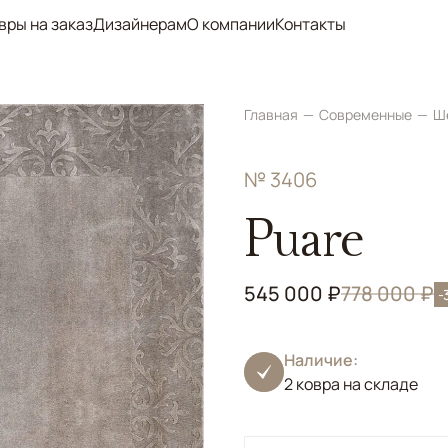
вры на заказ
Дизайнерам
О компании
Контакты
Главная
Современные
Ш
№ 3406
Puare
545 000 ₽
778 000 ₽
-
Наличие:
2 ковра на складе