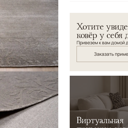
Узоры
Растительный, Без 
Полный утонченного шика 
Хотите увиде
спальнях. Там, где любят 
комфорт, стиль и высокое 
ковёр у себя 
напоминающие монохромн
Привезем к вам домой д
Заказать прим
Виртуальная