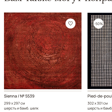
-50%
Sienna / № 5539
Pied-de-poul
299 x 297 см
302 x 301 см
шерсть и бамб. шелк
шерсть и бамб