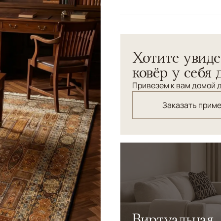
Цвета
Золотой, Коричневы
Узоры
Растительный, Геом
Квадратный ковер из высо
Хотите увиде
Прекрасный вариант для к
ковёр у себя 
Привезем к вам домой д
Заказать прим
Виртуальная