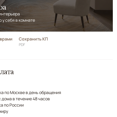
ра
 интерьера
р у себя в комнате
оврами
Сохранить КП
PDF
лата
а по Москве в день обращения
с дома в течение 48 часов
а по России
миру