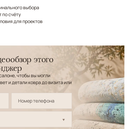
финального выбора
 по счёту
ловия для проектов
еообзор этого
енджер
салоне, чтобы вы могли
вет и детали ковра до визита или