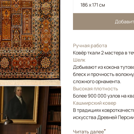
186 x 171 см
Добавит
Ручная работа
Ковёр ткали 2 мастера в т
Шелк
Добывают из кокона тутов
блеск и прочность волокну
сложного орнамента.
Высокая плотность
Более 900 000 узлов на кв
Кашмирский ковер
В традициях ковроткачест
искусства Древней Персии
Стиль
Читать далее
Классические