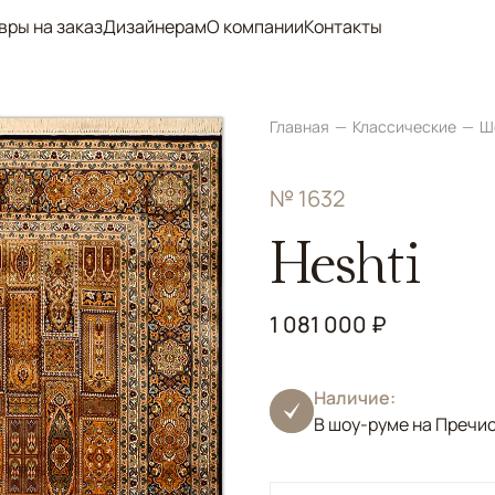
вры на заказ
Дизайнерам
О компании
Контакты
Главная
Классические
Ш
№ 1632
Heshti
1 081 000 ₽
Наличие:
В шоу-руме на Пречи