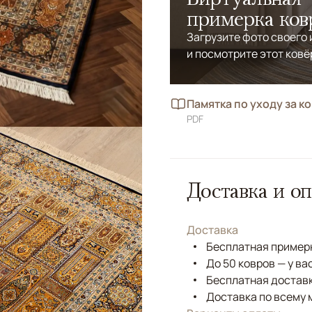
примерка ков
Загрузите фото своего
и посмотрите этот ковё
Памятка по уходу за к
PDF
Доставка и оп
Доставка
Бесплатная примерк
До 50 ковров — у ва
Бесплатная доставк
Доставка по всему 