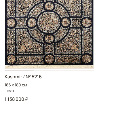
Kashmir / № 5216
186 x 180 см
шелк
1 138 000 ₽