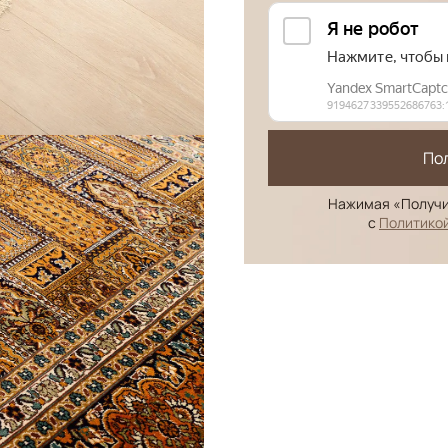
По
Нажимая «Получи
с
Политико