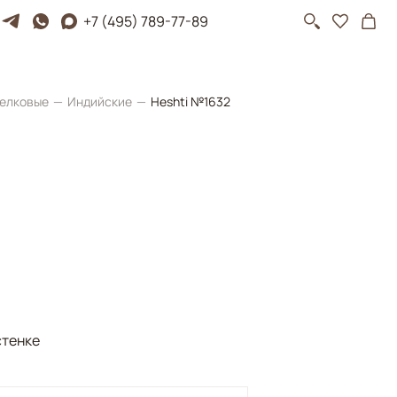
+7 (495) 789-77-89
елковые
Индийские
Heshti №1632
стенке