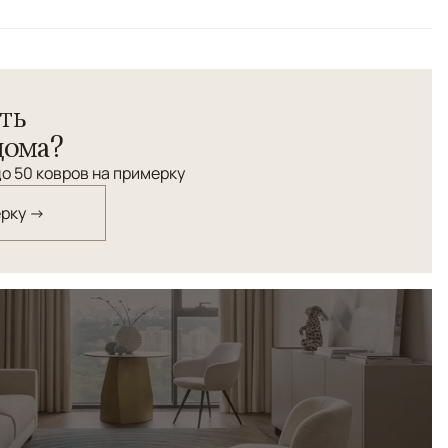
й/Терракотовый
етрический
кокачественного шелка. Древнеперсидский орнамент.
ть
абинета в английском стиле.
дома?
о 50 ковров на примерку
ерку →