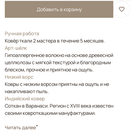
Добавить в корзину
Ручная работа
Ковёр ткали 2 мастера в течение 5 месяцев.
Арт-шёлк
Гипоаллергенное волокно на основе древесной
целлюлозы с мягкой текстурой и благородным
блеском, прочное и приятное на ощупь.
Низкий ворс
Ковры с низким ворсом приятны на ощупь и не
накапливают пыль.
Индийский ковер
Соткан в Варанаси. Регион с XVIII века известен
своими ковроткацкими мануфактурами.
Стиль
Читать далее
Современные
Цвета
Бежевый, Золотой, Коричневый/Терракотовый