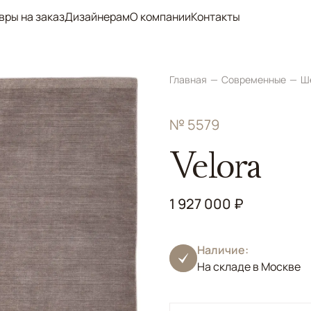
вры на заказ
Дизайнерам
О компании
Контакты
Главная
Современные
Ш
№ 5579
Velora
1 927 000 ₽
Наличие:
На складе в Москве