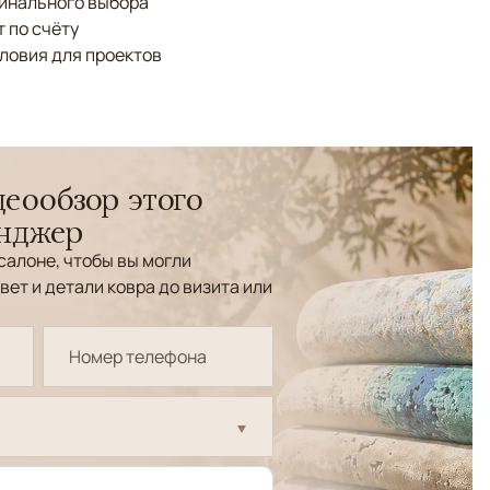
финального выбора
 по счёту
ловия для проектов
еообзор этого
енджер
салоне, чтобы вы могли
вет и детали ковра до визита или