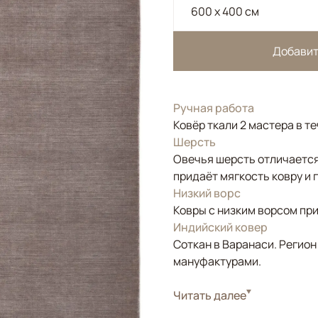
600 x 400 см
Добавит
Ручная работа
Ковёр ткали 2 мастера в т
Шерсть
Овечья шерсть отличается
придаёт мягкость ковру и 
Низкий ворс
Ковры с низким ворсом при
Индийский ковер
Соткан в Варанаси. Регион
мануфактурами.
Стиль
Читать далее
Современные
Цвета
Бежевый, Серый