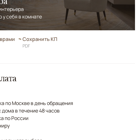
ра
 интерьера
р у себя в комнате
оврами
Сохранить КП
PDF
лата
а по Москве в день обращения
с дома в течение 48 часов
а по России
миру