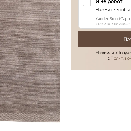
По
Нажимая «Получи
с
Политико