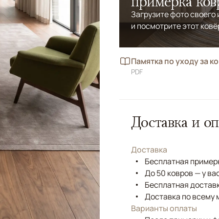
примерка ков
Загрузите фото своего
и посмотрите этот ковё
Памятка по уходу за к
PDF
Доставка и оп
Доставка
Бесплатная примерк
До 50 ковров — у ва
Бесплатная доставк
Доставка по всему 
Варианты оплаты