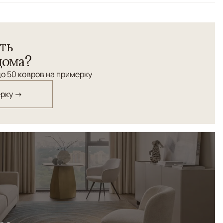
ть
дома?
о 50 ковров на примерку
ерку →