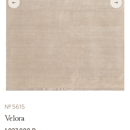
←
→
№ 5615
Velora