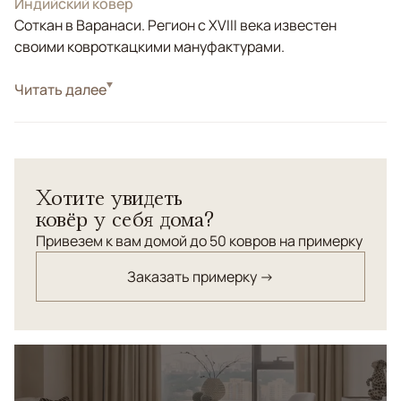
Индийский ковер
Соткан в Варанаси. Регион с XVIII века известен
своими ковроткацкими мануфактурами.
Стиль
Читать далее
Современные
Цвета
Бежевый
Узоры
Без узора
Хотите увидеть
ковёр у себя дома?
Привезем к вам домой до 50 ковров на примерку
Заказать примерку →