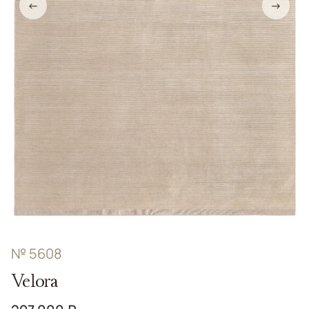
←
→
№ 5608
Velora