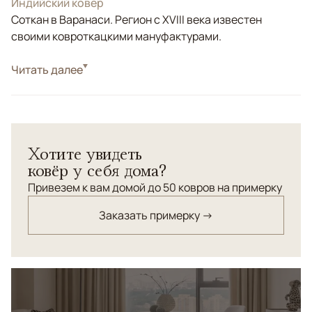
Индийский ковер
Соткан в Варанаси. Регион с XVIII века известен
своими ковроткацкими мануфактурами.
Стиль
Читать далее
Современные
Цвета
Бежевый
Узоры
Без узора
Хотите увидеть
ковёр у себя дома?
Привезем к вам домой до 50 ковров на примерку
Заказать примерку →