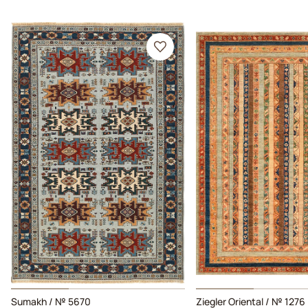
Sumakh / № 5670
Ziegler Oriental / № 1276