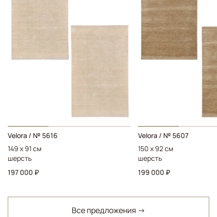
Velora / № 5616
Velora / № 5607
149 x 91 см
150 x 92 см
шерсть
шерсть
197 000 ₽
199 000 ₽
Все предложения →