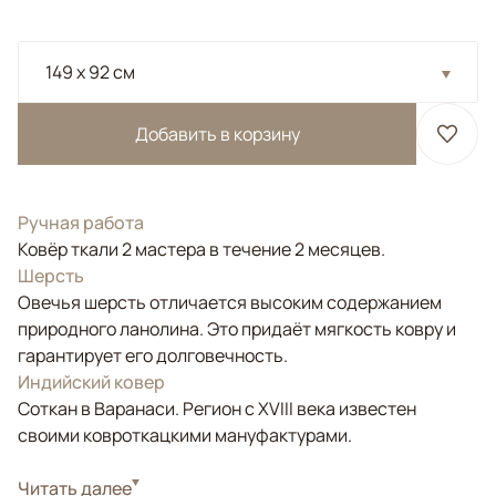
149 x 92 см
Добавить в корзину
Ручная работа
Ковёр ткали 2 мастера в течение 2 месяцев.
Шерсть
Овечья шерсть отличается высоким содержанием
природного ланолина. Это придаёт мягкость ковру и
гарантирует его долговечность.
Индийский ковер
Соткан в Варанаси. Регион с XVIII века известен
своими ковроткацкими мануфактурами.
Стиль
Читать далее
Современные