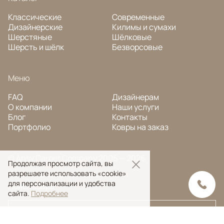
Классические
Современные
Дизайнерские
Килимы и сумахи
Шерстяные
Шёлковые
Шерсть и шёлк
Безворсовые
Меню
FAQ
Дизайнерам
О компании
Наши услуги
Блог
Контакты
Портфолио
Ковры на заказ
© Ansy Carpet Company 2005 — 2026
Продолжая просмотр сайта, вы
Политика конфиденциальности
разрешаете использовать «cookie»
для персонализации и удобства
Поиск ковра
сайта.
Подробнее