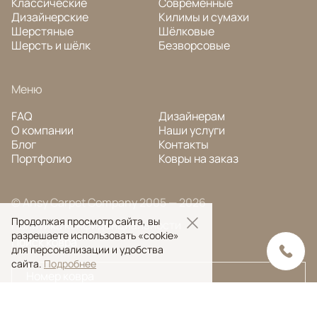
Классические
Современные
Дизайнерские
Килимы и сумахи
Шерстяные
Шёлковые
Шерсть и шёлк
Безворсовые
Меню
FAQ
Дизайнерам
О компании
Наши услуги
Блог
Контакты
Портфолио
Ковры на заказ
© Ansy Carpet Company 2005 — 2026
Продолжая просмотр сайта, вы
Политика конфиденциальности
разрешаете использовать «cookie»
Поиск ковра
для персонализации и удобства
сайта.
Подробнее
Поиск