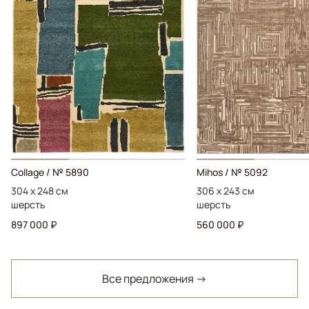
Collage / № 5890
Mihos / № 5092
304 x 248 см
306 x 243 см
шерсть
шерсть
897 000 ₽
560 000 ₽
Все предложения →