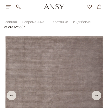
Главная
Современные
Шерстяные
Индийские
Velora №5583
←
→