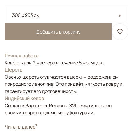
300 x 253 см
Добавить в корзину
Ручная работа
Ковёр ткали 2 мастера в течение 5 месяцев.
Шерсть
Овечья шерсть отличается высоким содержанием
природного ланолина. Это придаёт мягкость ковру и
гарантирует его долговечность.
Индийский ковер
Соткан в Варанаси. Регион с XVIII века известен
своими ковроткацкими мануфактурами.
Стиль
Читать далее
Современные