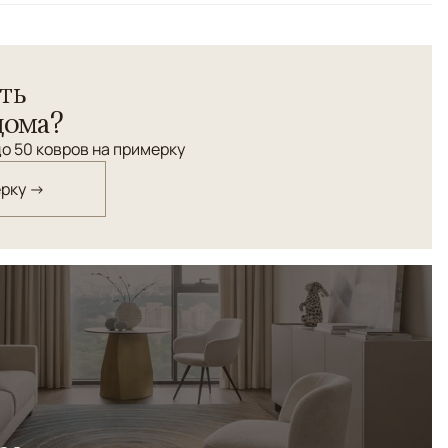
ть
дома?
о 50 ковров на примерку
ерку →