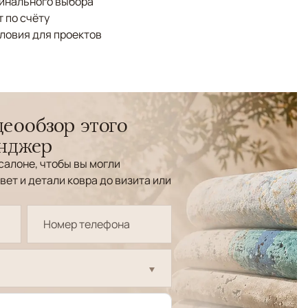
финального выбора
 по счёту
ловия для проектов
еообзор этого
енджер
салоне, чтобы вы могли
вет и детали ковра до визита или