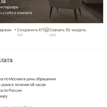
ра
 интерьера
р у себя в комнате
оврами
Сохранить КП
Скачать 3D-модель
PDF
RAR
лата
а по Москве в день обращения
с дома в течение 48 часов
а по России
миру