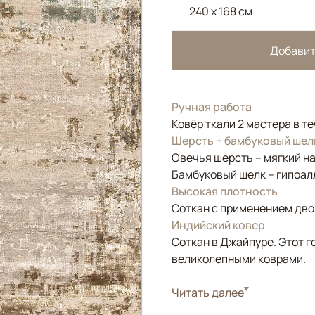
240 x 168 см
Добавит
Ручная работа
Ковёр ткали 2 мастера в т
Шерсть + бамбуковый шел
Овечья шерсть – мягкий н
Бамбуковый шелк – гипоал
Высокая плотность
Соткан с применением двой
Индийский ковер
Соткан в Джайпуре. Этот г
великолепными коврами.
Стиль
Читать далее
Современные
Цвета
Бежевый, Золотой, 