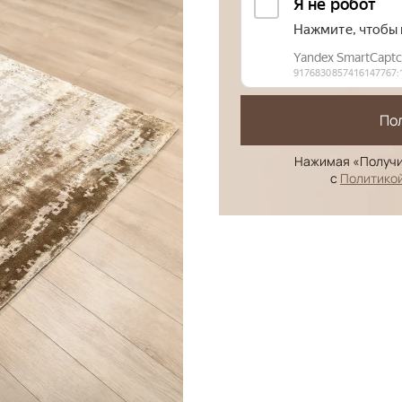
По
Нажимая «Получи
с
Политико