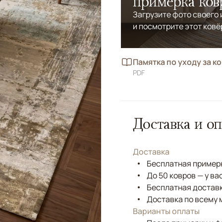
примерка ков
Загрузите фото своего
и посмотрите этот ковё
Памятка по уходу за к
PDF
Доставка и оп
Доставка
Бесплатная примерк
До 50 ковров — у ва
Бесплатная доставк
Доставка по всему 
Варианты оплаты