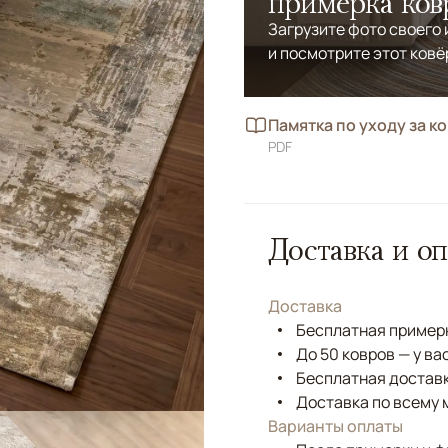
примерка ков
Загрузите фото своего
и посмотрите этот ковё
Памятка по уходу за к
PDF
Доставка и оп
Доставка
Бесплатная примерк
До 50 ковров — у ва
Бесплатная доставк
Доставка по всему 
Варианты оплаты