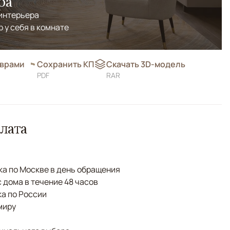
ра
 интерьера
р у себя в комнате
оврами
Сохранить КП
Скачать 3D-модель
PDF
RAR
лата
а по Москве в день обращения
с дома в течение 48 часов
а по России
миру