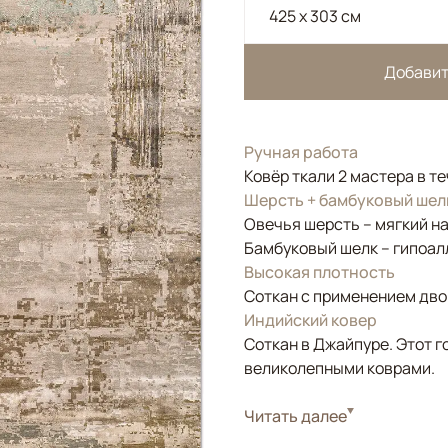
425 x 303 см
Добавит
Ручная работа
Ковёр ткали 2 мастера в т
Шерсть + бамбуковый шел
Овечья шерсть – мягкий н
Бамбуковый шелк – гипоал
Высокая плотность
Соткан с применением двой
Индийский ковер
Соткан в Джайпуре. Этот г
великолепными коврами.
Стиль
Читать далее
Современные
Цвета
Бежевый, Золотой, 