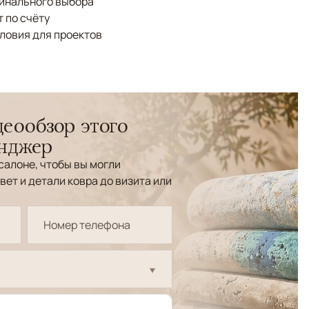
финального выбора
 по счёту
ловия для проектов
еообзор этого
енджер
салоне, чтобы вы могли
вет и детали ковра до визита или