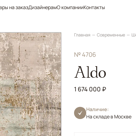
вры на заказ
Дизайнерам
О компании
Контакты
Главная
Современные
Ш
№ 4706
Aldo
1 674 000 ₽
Наличие:
На складе в Москве