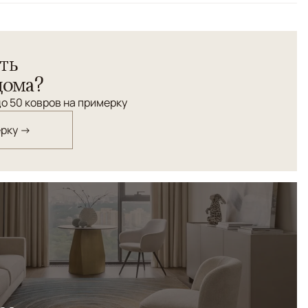
ть
дома?
о 50 ковров на примерку
ерку →