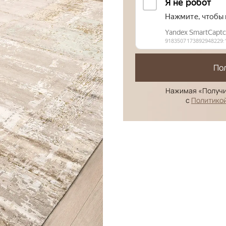
По
Нажимая «Получи
с
Политико