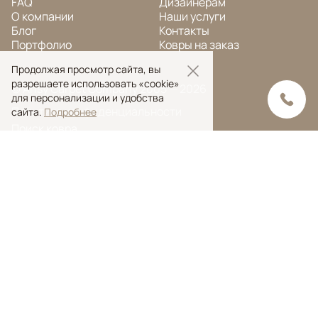
FAQ
Дизайнерам
О компании
Наши услуги
Блог
Контакты
Портфолио
Ковры на заказ
Продолжая просмотр сайта, вы
разрешаете использовать «cookie»
© Ansy Carpet Company 2005 — 2026
для персонализации и удобства
Политика конфиденциальности
сайта.
Подробнее
Поиск ковра
Поиск