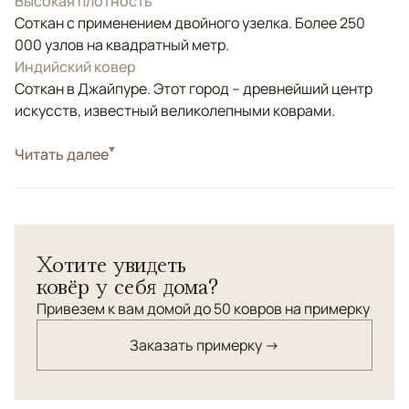
Высокая плотность
Соткан с применением двойного узелка. Более 250
000 узлов на квадратный метр.
Индийский ковер
Соткан в Джайпуре. Этот город – древнейший центр
искусств, известный великолепными коврами.
Стиль
Читать далее
Современные
Серый, Розовый, Зеленый, Оливковый,
Цвета
Мультиколор
Узоры
Абстрактный
Хотите увидеть
ковёр у себя дома?
Привезем к вам домой до 50 ковров на примерку
Заказать примерку →