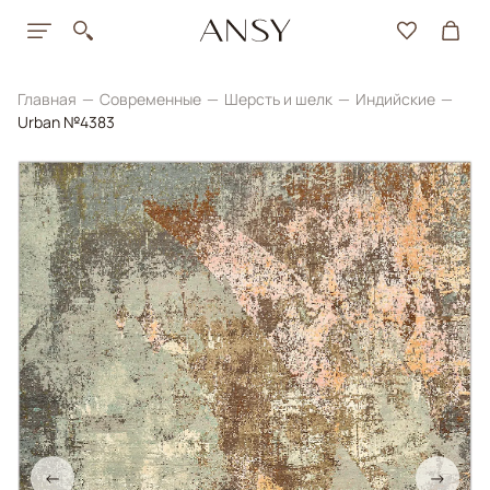
Главная
Современные
Шерсть и шелк
Индийские
Urban №4383
←
→