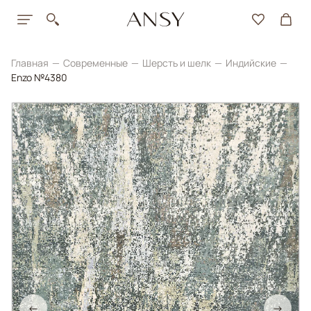
Главная
Современные
Шерсть и шелк
Индийские
Enzo №4380
←
→