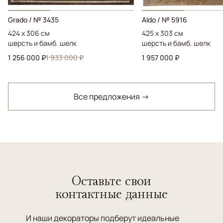
Grado / № 3435
Aldo / № 5916
424 x 306 см
425 x 303 см
шерсть и бамб. шелк
шерсть и бамб. шелк
1 256 000 ₽
1 933 000 ₽
1 957 000 ₽
Все предложения →
Оставьте свои
контактные данные
И наши декораторы подберут идеальные