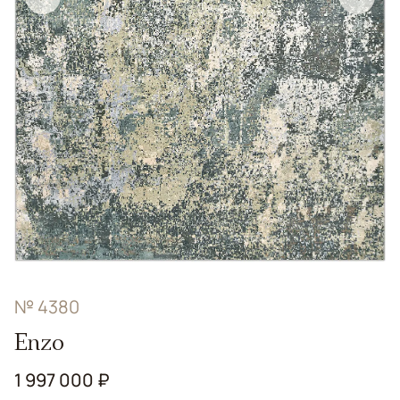
№ 4380
Enzo
1 997 000 ₽