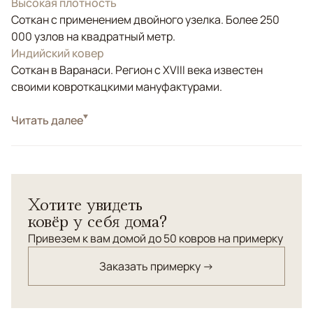
Высокая плотность
Соткан с применением двойного узелка. Более 250
000 узлов на квадратный метр.
Индийский ковер
Соткан в Варанаси. Регион с XVIII века известен
своими ковроткацкими мануфактурами.
Стиль
Читать далее
Современные
Цвета
Бежевый, Серый, Зеленый, Оливковый
Узоры
Абстрактный
Хотите увидеть
ковёр у себя дома?
Привезем к вам домой до 50 ковров на примерку
Заказать примерку →