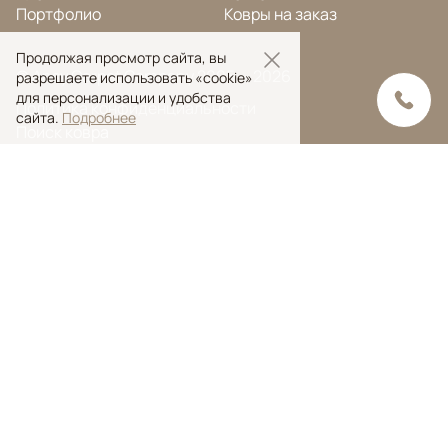
Портфолио
Ковры на заказ
Продолжая просмотр сайта, вы
© Ansy Carpet Company 2005 — 2026
разрешаете использовать «cookie»
для персонализации и удобства
Политика конфиденциальности
сайта.
Подробнее
Поиск ковра
Поиск
Ansy Сarpet Сompany