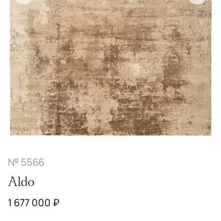
№ 5566
Aldo
1 677 000 ₽