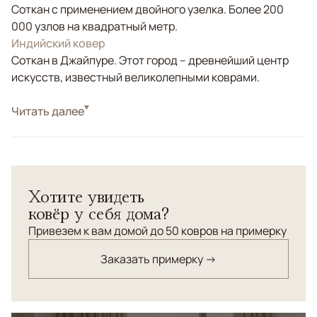
Соткан с применением двойного узелка. Более 200
000 узлов на квадратный метр.
Индийский ковер
Соткан в Джайпуре. Этот город – древнейший центр
искусств, известный великолепными коврами.
Стиль
Читать далее
Современные
Цвета
Бежевый, Серый
Узоры
Абстрактный
Современный ковер Aldo из премиальной комбинации
Хотите увидеть
натуральной шерсти и бамбукового шелка воплощает
ковёр у себя дома?
философию минимализма и естественной красоты.
Абстрактный дизайн с эффектом состаривания
Привезем к вам домой до 50 ковров на примерку
создает уникальную текстуру, напоминающую
Заказать примерку →
природные образования или старинные фрески.
Нейтральная бежево-серая палитра с переходами
тонов гармонично дополнит современные и
скандинавские интерьеры. Бамбуковый шелк придает