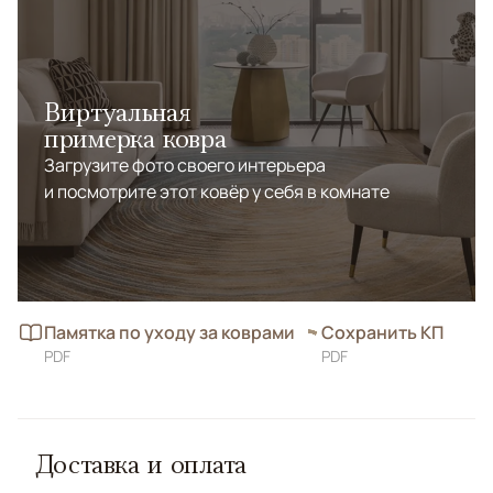
изделию особый блеск и мягкость, а натуральная
шерсть обеспечивает прочность и комфорт. Этот
ковер станет стильным акцентом, подчеркивающим
утонченный вкус и любовь к экологичным материалам.
Виртуальная
примерка ковра
Загрузите фото своего интерьера
и посмотрите этот ковёр у себя в комнате
Памятка по уходу за коврами
Сохранить КП
PDF
PDF
Доставка и оплата