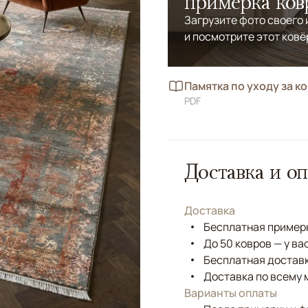
примерка ков
Загрузите фото своего
и посмотрите этот ковё
Памятка по уходу за к
PDF
Доставка и оп
Доставка
Бесплатная примерк
До 50 ковров — у ва
Бесплатная доставк
Доставка по всему 
Варианты оплаты