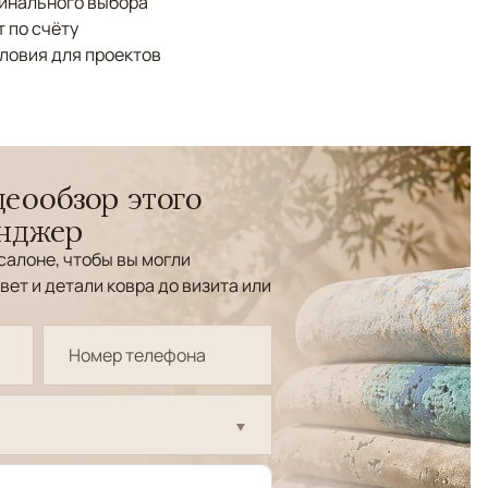
финального выбора
 по счёту
ловия для проектов
еообзор этого
енджер
салоне, чтобы вы могли
вет и детали ковра до визита или