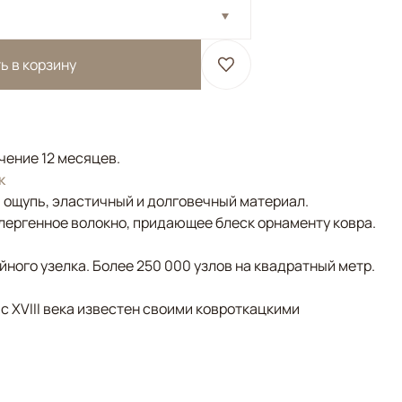
ь в корзину
ечение 12 месяцев.
к
а ощупь, эластичный и долговечный материал.
лергенное волокно, придающее блеск орнаменту ковра.
ного узелка. Более 250 000 узлов на квадратный метр.
 с XVIII века известен своими ковроткацкими
/Терракотовый