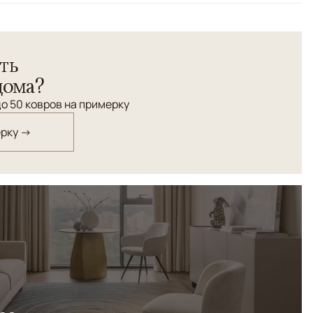
ть
дома?
о 50 ковров на примерку
ерку →