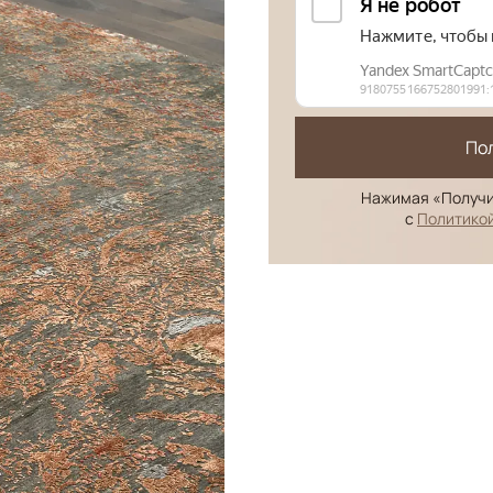
По
Нажимая «Получи
с
Политико