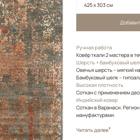
425 x 303 см
Добавит
Ручная работа
Ковёр ткали 2 мастера в т
Шерсть + бамбуковый шел
Овечья шерсть – мягкий н
Бамбуковый шелк – гипоал
Высокая плотность
Соткан с применением двой
Индийский ковер
Соткан в Варанаси. Регион
мануфактурами.
Стиль
Читать далее
Классические
Цвета
Серый, Коричневый