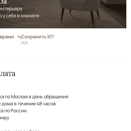
ра
 интерьера
р у себя в комнате
оврами
Сохранить КП
PDF
лата
а по Москве в день обращения
с дома в течение 48 часов
а по России
миру