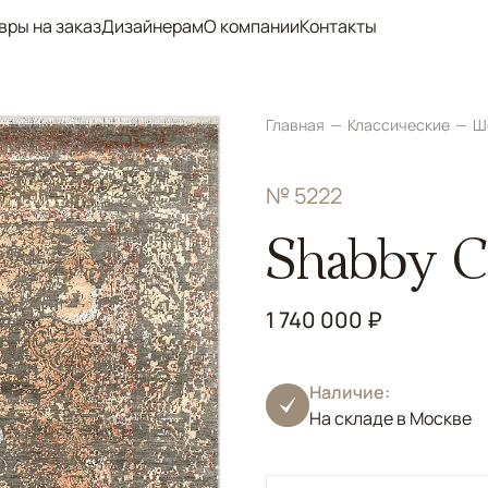
вры на заказ
Дизайнерам
О компании
Контакты
Главная
Классические
Ш
№ 5222
Shabby Cl
1 740 000 ₽
Наличие:
На складе в Москве