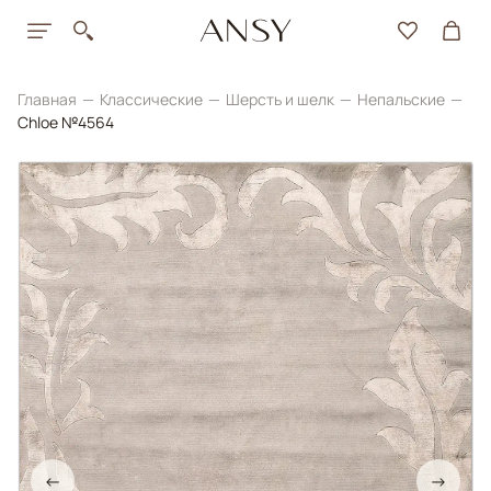
Главная
Классические
Шерсть и шелк
Непальские
Chloe №4564
←
→