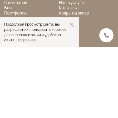
О компании
Наши услуги
Блог
Контакты
Портфолио
Ковры на заказ
Продолжая просмотр сайта, вы
© Ansy Carpet Company 2005 — 2026
разрешаете использовать «cookie»
для персонализации и удобства
Политика конфиденциальности
сайта.
Подробнее
Поиск ковра
Поиск