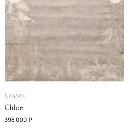
№ 4564
Chloe
398 000 ₽