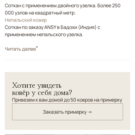
Соткан с применением двойного узелка. Более 250
000 узлов на квадратный метр.
Непальский ковер
Соткан по заказу ANSY в Бадохи (Индия) с
применением непальского узелка.
Стиль
Читать далее
Классические
Цвета
Серый
Узоры
Растительный
Хотите увидеть
ковёр у себя дома?
Привезем к вам домой до 50 ковров на примерку
Заказать примерку →