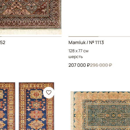
052
Mamluk
/ № 1113
128 x 77 см
шерсть
207 000 ₽
296 000 ₽