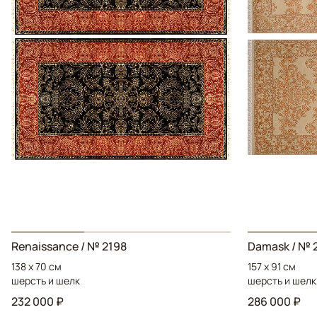
Renaissance
/ № 2198
Damask
/ № 
138 x 70 см
157 x 91 см
шерсть и шелк
шерсть и шелк
232 000 ₽
286 000 ₽