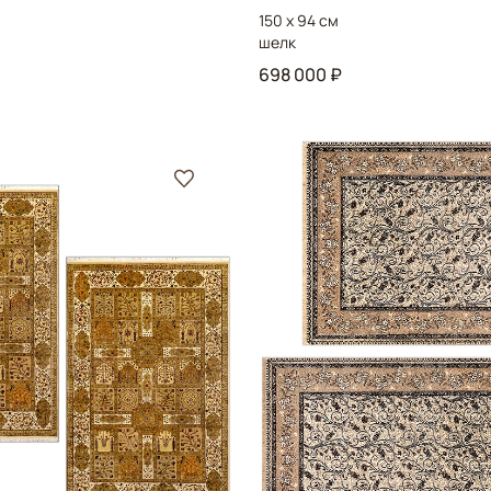
150 x 94 см
шелк
698 000 ₽