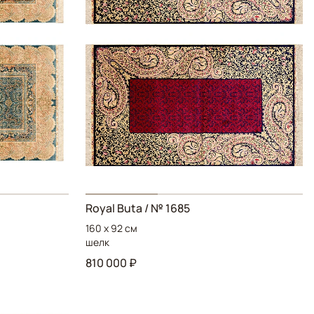
Royal Buta
/ № 1685
160 x 92 см
шелк
810 000 ₽