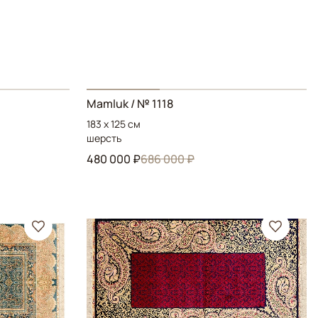
Mamluk
/ № 1118
183 x 125 см
шерсть
480 000 ₽
686 000 ₽