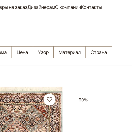
вры на заказ
Дизайнерам
О компании
Контакты
рма
Цена
Узор
Материал
Страна
-30%