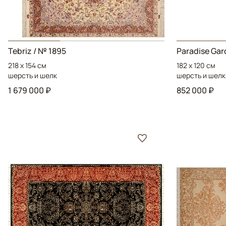
Tebriz
/ № 1895
Paradise Ga
218 x 154 см
182 x 120 см
шерсть и шелк
шерсть и шелк
1 679 000 ₽
852 000 ₽