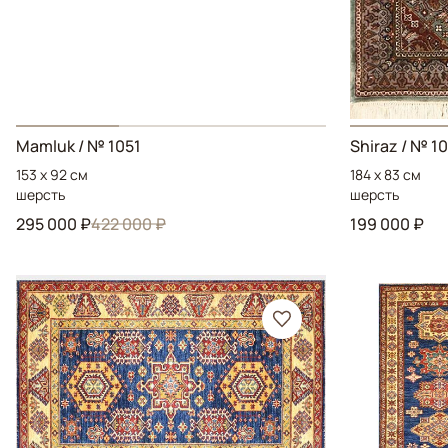
Mamluk
/ № 1051
Shiraz
/ № 1
153 x 92 см
184 x 83 см
шерсть
шерсть
295 000 ₽
422 000 ₽
199 000 ₽