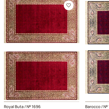
Royal Buta
/ № 1696
Barocco
/ № 