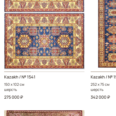
Kazakh
/ № 1541
Kazakh
/ № 1
150 x 102 см
252 x 75 см
шерсть
шерсть
275 000 ₽
342 000 ₽