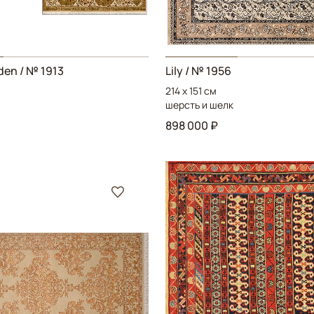
rden
/ № 1913
Lily
/ № 1956
214 x 151 см
шерсть и шелк
898 000 ₽