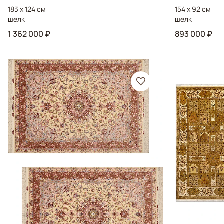
183 x 124 см
154 x 92 см
шелк
шелк
1 362 000 ₽
893 000 ₽