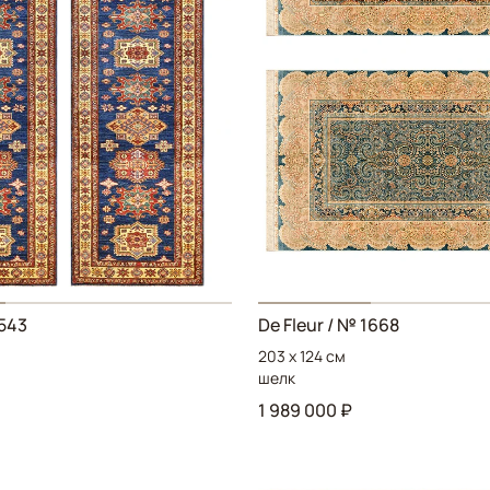
543
De Fleur
/ № 1668
203 x 124 см
шелк
1 989 000 ₽