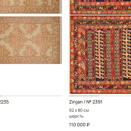
2235
Zinjan
/ № 2391
92 x 80 см
шерсть
110 000 ₽