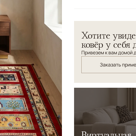
Белый/Сливочный, К
Цвета
Мультиколор
Узоры
Геометрический
Хотите увиде
Классический персидский 
Шерсть высшей категории.
ковёр у себя 
сочетанием ворсовых и бе
Привезем к вам домой д
Заказать прим
Виртуальная