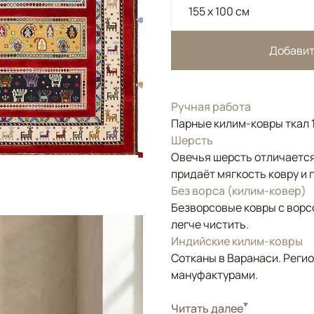
155 x 100 см
Добавит
Ручная работа
Парные килим-ковры ткал 1
Шерсть
Овечья шерсть отличается
придаёт мягкость ковру и 
Без ворса (килим-ковер)
Безворсовые ковры с ворс
легче чистить.
Индийские килим-ковры
Сотканы в Варанаси. Регио
мануфактурами.
Стиль
Читать далее
Килимы и сумахи