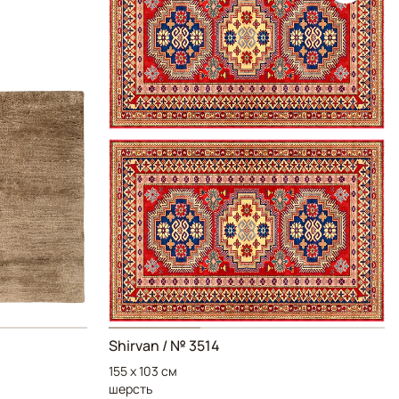
Shirvan / № 3514
155 x 103 см
шерсть