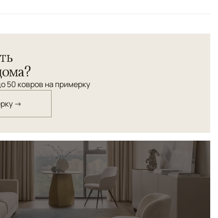
расный/Бордовый, Синий,
ть
орнамент "Сирджан" соткан по заказу ANSY в Индии.
 Комбинированная технология ручного ковроткачества с
дома?
зворсовых элементов орнамента.
о 50 ковров на примерку
ерку →