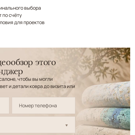
финального выбора
 по счёту
ловия для проектов
еообзор этого
енджер
салоне, чтобы вы могли
вет и детали ковра до визита или