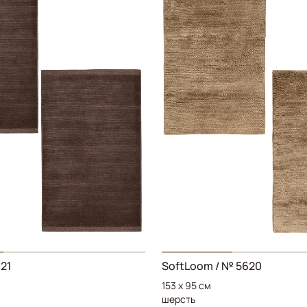
621
SoftLoom / № 5620
153 x 95 см
шерсть