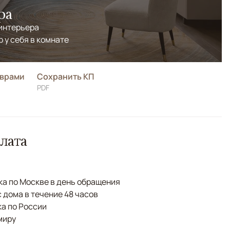
ра
 интерьера
р у себя в комнате
оврами
Сохранить КП
PDF
лата
а по Москве в день обращения
с дома в течение 48 часов
а по России
миру