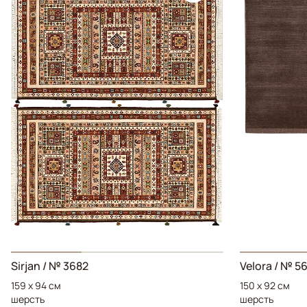
Sirjan / № 3682
Velora / № 5
159 x 94 см
150 x 92 см
шерсть
шерсть