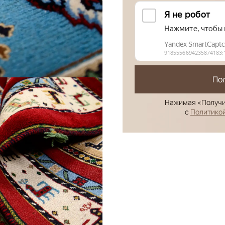
По
Нажимая «Получи
с
Политико