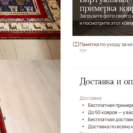
примерка ков
Загрузите фото своего
и посмотрите этот ковё
Памятка по уходу за к
PDF
Доставка и оп
Доставка
Бесплатная примерк
До 50 ковров — у ва
Бесплатная доставк
Доставка по всему 