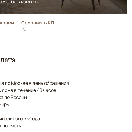
р у себя в комнате
оврами
Сохранить КП
PDF
лата
а по Москве в день обращения
с дома в течение 48 часов
а по России
миру
финального выбора
 по счёту