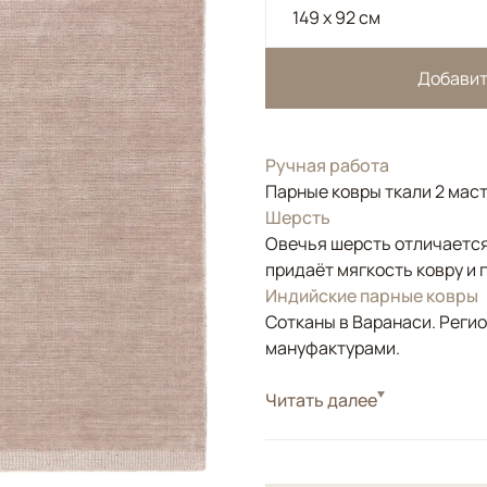
149 x 92 см
Добавит
Ручная работа
Парные ковры ткали 2 маст
Шерсть
Овечья шерсть отличается
придаёт мягкость ковру и 
Индийские парные ковры
Сотканы в Варанаси. Регио
мануфактурами.
Стиль
Читать далее
Современные
Цвета
Бежевый
Узоры
Без узора