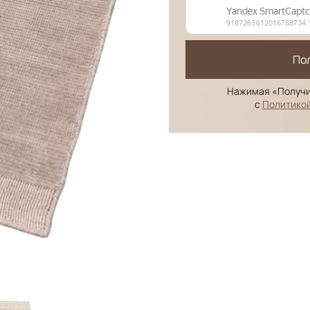
По
Нажимая «Получи
с
Политико