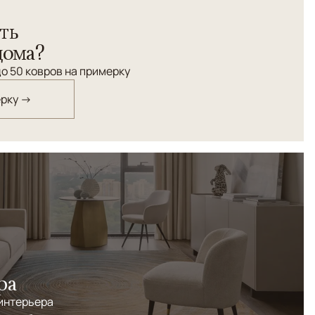
ть
дома?
о 50 ковров на примерку
ерку →
ра
 интерьера