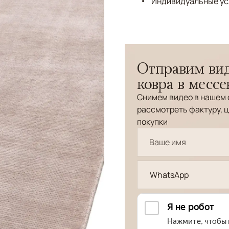
Индивидуальные ус
Отправим вид
ковра в месс
Снимем видео в нашем 
рассмотреть фактуру, ц
покупки
WhatsApp