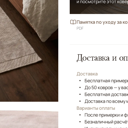
и посмотрите этот ковё
Памятка по уходу за к
PDF
Доставка и оп
Доставка
Бесплатная примерк
До 50 ковров — у ва
Бесплатная доставк
Доставка по всему 
Варианты оплаты
После примерки и 
Безналичный расчёт