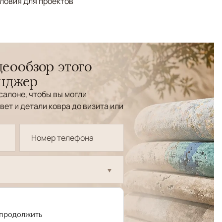
ловия для проектов
еообзор этого
енджер
салоне, чтобы вы могли
вет и детали ковра до визита или