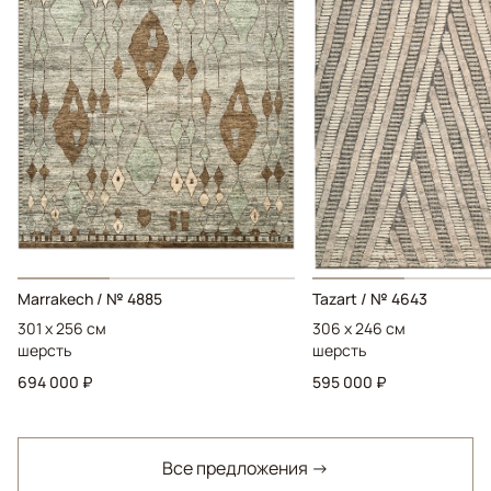
Marrakech / № 4885
Tazart / № 4643
301 x 256 см
306 x 246 см
шерсть
шерсть
694 000 ₽
595 000 ₽
Все предложения →