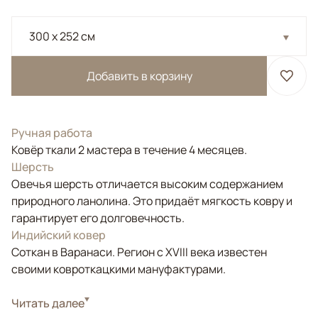
300 x 252 см
Добавить в корзину
Ручная работа
Ковёр ткали 2 мастера в течение 4 месяцев.
Шерсть
Овечья шерсть отличается высоким содержанием
природного ланолина. Это придаёт мягкость ковру и
гарантирует его долговечность.
Индийский ковер
Соткан в Варанаси. Регион с XVIII века известен
своими ковроткацкими мануфактурами.
Стиль
Читать далее
Современные