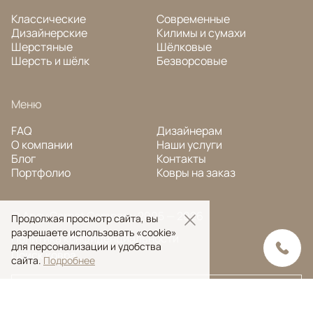
Классические
Современные
Дизайнерские
Килимы и сумахи
Шерстяные
Шёлковые
Шерсть и шёлк
Безворсовые
Меню
FAQ
Дизайнерам
О компании
Наши услуги
Блог
Контакты
Портфолио
Ковры на заказ
© Ansy Carpet Company 2005 — 2026
Продолжая просмотр сайта, вы
разрешаете использовать «cookie»
Политика конфиденциальности
для персонализации и удобства
Поиск ковра
сайта.
Подробнее