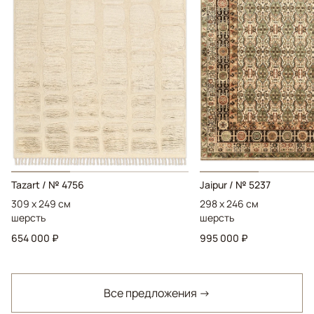
Tazart / № 4756
Jaipur / № 5237
309 x 249 см
298 x 246 см
шерсть
шерсть
654 000 ₽
995 000 ₽
Все предложения →