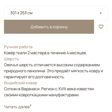
301 x 253 см
Добавить в корзину
Ручная работа
Ковёр ткали 2 мастера в течение 4 месяцев.
Шерсть
Овечья шерсть отличается высоким содержанием
природного ланолина. Это придаёт мягкость ковру и
гарантирует его долговечность.
Индийский ковер
Соткан в Варанаси. Регион с XVIII века известен
своими ковроткацкими мануфактурами.
Стиль
Читать далее
Современные