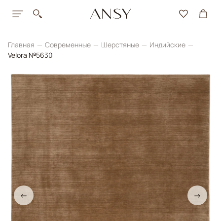
Главная
Современные
Шерстяные
Индийские
Velora №5630
←
→