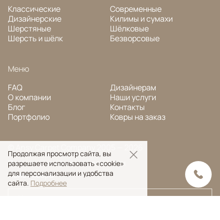
Классические
Современные
Дизайнерские
Килимы и сумахи
Шерстяные
Шёлковые
Шерсть и шёлк
Безворсовые
Меню
FAQ
Дизайнерам
О компании
Наши услуги
Блог
Контакты
Портфолио
Ковры на заказ
© Ansy Carpet Company 2005 — 2026
Продолжая просмотр сайта, вы
Политика конфиденциальности
разрешаете использовать «cookie»
для персонализации и удобства
Поиск ковра
сайта.
Подробнее