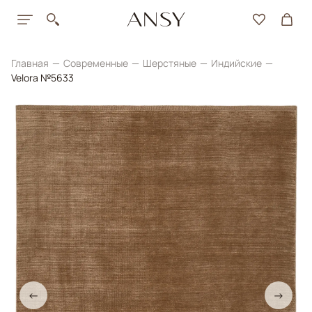
Главная
Современные
Шерстяные
Индийские
Velora №5633
←
→