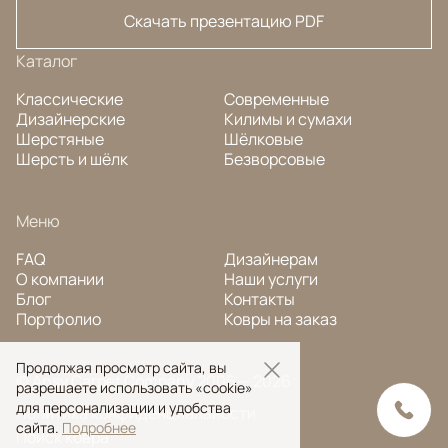
Скачать презентацию PDF
Каталог
Классические
Современные
Дизайнерские
Килимы и сумахи
Шерстяные
Шёлковые
Шерсть и шёлк
Безворсовые
Меню
FAQ
Дизайнерам
О компании
Наши услуги
Блог
Контакты
Портфолио
Ковры на заказ
Продолжая просмотр сайта, вы
© Ansy Carpet Company 2005 — 2026
разрешаете использовать «cookie»
для персонализации и удобства
Политика конфиденциальности
сайта.
Подробнее
Поиск ковра