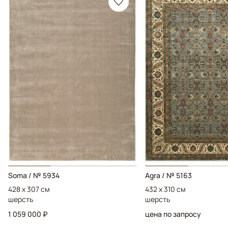
Soma / № 5934
Agra / № 5163
428 x 307 см
432 x 310 см
шерсть
шерсть
1 059 000 ₽
цена по запросу