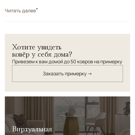
Стиль
Читать далее
Современные
Цвета
Бежевый, Коричневый/Терракотовый
Узоры
Без узора
Хотите увидеть
ковёр у себя дома?
Привезем к вам домой до 50 ковров на примерку
Заказать примерку →
Виртуальная